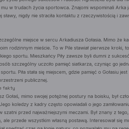
mu w trudach życia sportowca. Znajomi wspominali Arka 
ej sławy, nigdy nie straciła kontaktu z rzeczywistością i za
czególne miejsce w sercu Arkadiusza Gołasia. Mimo że kari
im rodzinnym mieście. To w Pile stawiał pierwsze kroki, to
lkiego sportu. Mieszkańcy Piły zawsze byli dumni z sukce
posób szczególny uczciło pamięć siatkarza, czyniąc go jed
i sportu. Piła stała się miejscem, gdzie pamięć o Gołasiu jes
przestrzeni publicznej.
e fakty
sz Gołaś, mimo swojej potężnej postury na boisku, był czł
Jego koledzy z kadry często opowiadali o jego zamiłowaniu
w szatni przed najważniejszymi meczami. Był znany z tego
m, ale przede wszystkim własną postawą. Interesował się m
iał spędzać czas na łonie natury, co pozwalało mu na reg