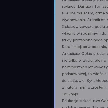
rodzice, Danuta i Tomasz
Pile był miejscem, gdzie
wychowania. Arkadiusz ni
Gołasiów zawsze podkreś
właśnie w rodzinnym domu
trudy profesjonalnego sp
Data i miejsce urodzenia
Arkadiusz Gołaś urodził 
nie tylko w życiu, ale i
najmłodszych lat wykazy
podstawowej, to właśnie 
do siatkówki. Był chłopc
z naturalnym wzrostem, s
Edukacja
Edukacja Arkadiusza Goł
podstawowej w Pile, jeg