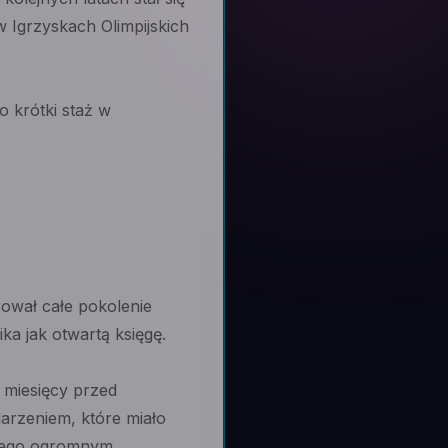
 Igrzyskach Olimpijskich
o krótki staż w
rował całe pokolenie
ka jak otwartą księgę.
 miesięcy przed
darzeniem, które miało
niego ogromnym