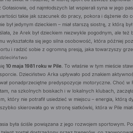
 Gołasiowie, od najmłodszych lat wspierali syna w jego p
 wartości takie jak szacunek do pracy, pokora i dążenie do
e był jedynym dzieckiem – miał starszą siostrę, z którą by
lała, że Arek był dzieckiem niezwykle pogodnym, ale też
 wykształciła się jego silna osobowość, która później po
ortu i radzić sobie z ogromną presją, jaka towarzyszy grz
, dzieciństwo
się
10 maja 1981 roku w Pile
. To właśnie w tym mieście staw
 w sporcie. Dzieciństwo Arka upływało pod znakiem aktywnoś
wał ponadprzeciętne predyspozycje motoryczne. Choć w P
tam, na szkolnych boiskach i w lokalnych klubach, zaczęła
em, który nie potrafił usiedzieć w miejscu – energia, którą
zybko skierowała go w stronę siatkówki, która w Pile miała
asia była ściśle powiązana z jego rozwojem sportowym. P
o talent został dostrzeżony przez trenerów, co zaowocowa