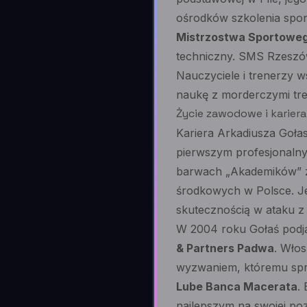
ośrodków szkolenia spo
Mistrzostwa Sportowe
techniczny. SMS Rzeszów 
Nauczyciele i trenerzy w
naukę z morderczymi tre
Życie zawodowe i kariera
Kariera Arkadiusza Goła
pierwszym profesjonaln
barwach „Akademików” zd
środkowych w Polsce. Je
skutecznością w ataku z kr
W 2004 roku Gołaś podją
& Partners Padwa
. Włos
wyzwaniem, któremu spros
Lube Banca Macerata
.
najlepszym na swojej pozy