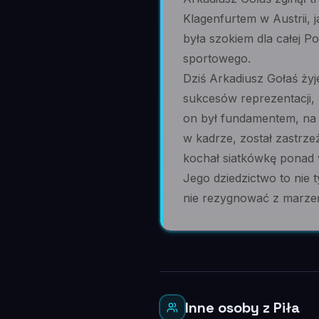
Klagenfurtem w Austrii, 
była szokiem dla całej Po
sportowego.
Dziś Arkadiusz Gołaś żyje
sukcesów reprezentacji, 
on był fundamentem, na 
w kadrze, został zastrze
kochał siatkówkę ponad w
Jego dziedzictwo to nie t
nie rezygnować z marzeń,
Inne osoby z Piła