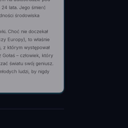
 24 lata. Jego śmierć
jedności środowiska
ówki. Choć nie doczekał
czy Europy), to właśnie
, z którym występował
 Gołaś – człowiek, który
zać światu swój geniusz.
 młodych ludzi, by nigdy