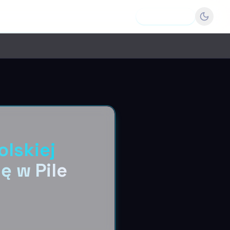
Dodaj firmę
lskiej
ę w Pile