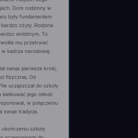
asjach. Dom rodzinny w
 celu były fundamentem
ł bardzo zżyty. Rodzina
 bardzo ambitnym. To
zwoliła mu przetrwać
e w kadrze narodowej.
iał swoje pierwsze kroki,
ci fizycznej. Od
ile uczęszczał do szkoły
 kiełkować jego miłość
 dysponował, w połączeniu
 swoje tradycje.
o ukończeniu szkoły
ło przenosinami do