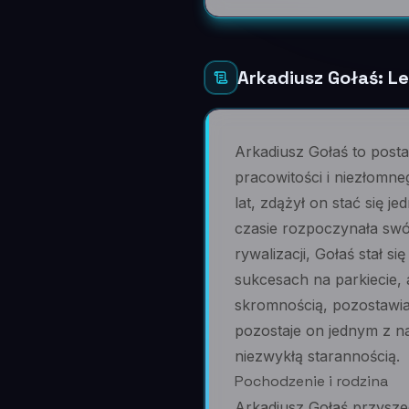
Arkadiusz Gołaś: Le
Arkadiusz Gołaś to posta
pracowitości i niezłomne
lat, zdążył on stać się j
czasie rozpoczynała sw
rywalizacji, Gołaś stał s
sukcesach na parkiecie, 
skromnością, pozostawiaj
pozostaje on jednym z na
niezwykłą starannością.
Pochodzenie i rodzina
Arkadiusz Gołaś przyszed