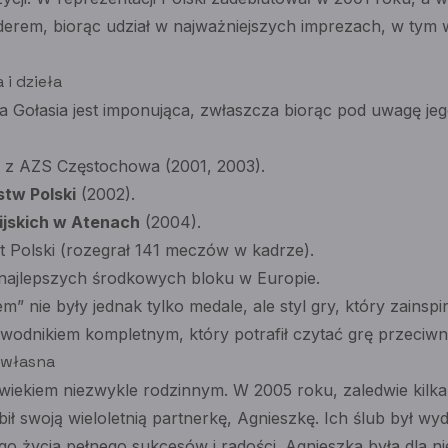
derem, biorąc udział w najważniejszych imprezach, w tym w
 i dzieła
za Gołasia jest imponująca, zwłaszcza biorąc pod uwagę jeg
z AZS Częstochowa (2001, 2003).
tw Polski
(2002).
ijskich w Atenach
(2004).
t Polski (rozegrał 141 meczów w kadrze).
najlepszych środkowych bloku w Europie.
” nie były jednak tylko medale, ale styl gry, który zainspi
zawodnikiem kompletnym, który potrafił czytać grę przeciwni
 własna
wiekiem niezwykle rodzinnym. W 2005 roku, zaledwie kilka
bił swoją wieloletnią partnerkę, Agnieszkę. Ich ślub był wy
o życia pełnego sukcesów i radości. Agnieszka była dla 