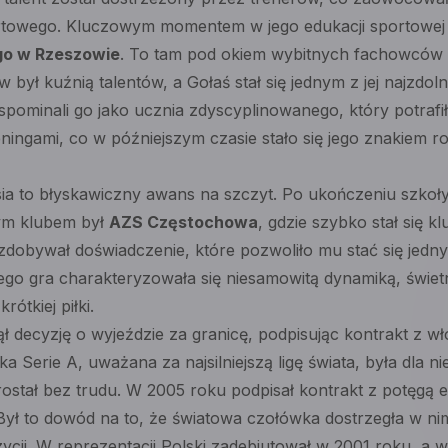
rtowego. Kluczowym momentem w jego edukacji sportowej
go w Rzeszowie
. To tam pod okiem wybitnych fachowców s
był kuźnią talentów, a Gołaś stał się jednym z jej najzd
spominali go jako ucznia zdyscyplinowanego, który potraf
ningami, co w późniejszym czasie stało się jego znakiem
sia to błyskawiczny awans na szczyt. Po ukończeniu szkoł
ym klubem był
AZS Częstochowa
, gdzie szybko stał się 
obywał doświadczenie, które pozwoliło mu stać się jedn
go gra charakteryzowała się niesamowitą dynamiką, świet
ótkiej piłki.
ł decyzję o wyjeździe za granicę, podpisując kontrakt z 
ka Serie A, uważana za najsilniejszą ligę świata, była dla n
tał bez trudu. W 2005 roku podpisał kontrakt z potęgą eu
 Był to dowód na to, że światowa czołówka dostrzegła w ni
cji. W reprezentacji Polski zadebiutował w 2001 roku, a w 