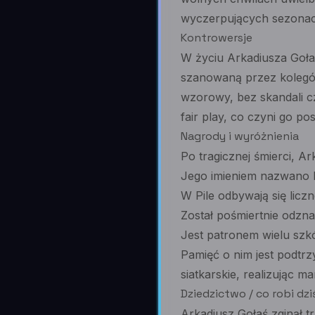
wyczerpujących sezonac
Kontrowersje
W życiu Arkadiusza Gołas
szanowaną przez kolegów
wzorowy, bez skandali c
fair play, co czyni go po
Nagrody i wyróżnienia
Po tragicznej śmierci, 
Jego imieniem nazwano 
W Pile odbywają się liczn
Został pośmiertnie odzna
Jest patronem wielu szkó
Pamięć o nim jest podtrz
siatkarskie, realizując 
Dziedzictwo / co robi dzi
Arkadiusz Gołaś zginął t