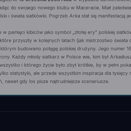
jadąc do swojego nowego klubu w Maceracie. Miał zaledwie
lski i świata siatkówki. Pogrzeb Arka stał się manifestacją 
 w pamięci kibiców jako symbol „złotej ery” polskiej siatk
które przyszły w kolejnych latach (jak mistrzostwo świata 
którym budowano potęgę polskiej drużyny. Jego numer 16
żony. Każdy młody siatkarz w Polsce wie, kim był Arkadiusz
szystko i którego życie było zbyt krótkie, by w pełni poka
ylko statystyki, ale przede wszystkim inspiracja dla tysięcy
 nawet gdy los pisze najtrudniejsze scenariusze.