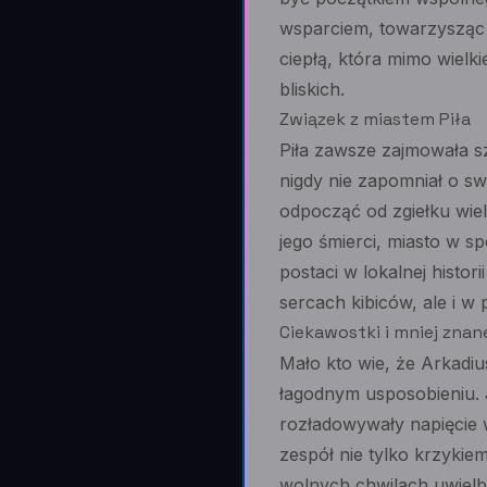
wsparciem, towarzysząc 
ciepłą, która mimo wielki
bliskich.
Związek z miastem Piła
Piła zawsze zajmowała sz
nigdy nie zapomniał o swo
odpocząć od zgiełku wie
jego śmierci, miasto w s
postaci w lokalnej histori
sercach kibiców, ale i w 
Ciekawostki i mniej znan
Mało kto wie, że Arkadiu
łagodnym usposobieniu. 
rozładowywały napięcie 
zespół nie tylko krzykie
wolnych chwilach uwielb