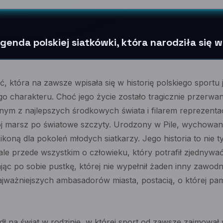
genda polskiej siatkówki, która narodziła się w
ć, która na zawsze wpisała się w historię polskiego sportu 
go charakteru. Choć jego życie zostało tragicznie przerwa
ednym z najlepszych środkowych świata i filarem reprezenta
ój marsz po światowe szczyty. Urodzony w Pile, wychowa
ię ikoną dla pokoleń młodych siatkarzy. Jego historia to nie 
ale przede wszystkim o człowieku, który potrafił zjednywać
ąc po sobie pustkę, której nie wypełnił żaden inny zawodn
jważniejszych ambasadorów miasta, postacią, o której pam
ł na świat w rodzinie, w której sport od zawsze zajmował