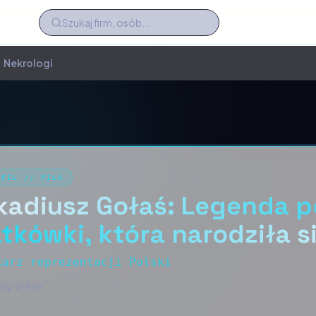
Nekrologi
OFIL
//
PIŁA
kadiusz Gołaś: Legenda po
atkówki, która narodziła si
karz reprezentacji Polski
ny w Pile