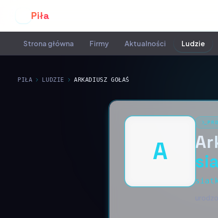
Piła
P
Strona główna
Firmy
Aktualności
Ludzie
PIŁA
LUDZIE
ARKADIUSZ GOŁAŚ
PR
Ar
A
si
siat
urodzo