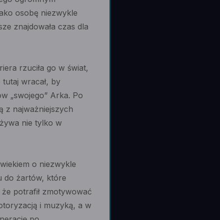
jako osobę niezwykle
wsze znajdowała czas dla
era rzuciła go w świat,
 tutaj wracał, by
sów „swojego” Arka. Po
ną z najważniejszych
t żywa nie tylko w
owiekiem o niezwykle
 do żartów, które
, że potrafił zmotywować
otoryzacją i muzyką, a w
enerację po