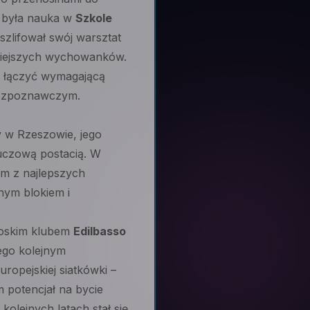
 była nauka w
Szkole
zlifował swój warsztat
olniejszych wychowanków.
ił łączyć wymagającą
 rozpoznawczym.
y w Rzeszowie, jego
kluczową postacią. W
ym z najlepszych
nym blokiem i
włoskim klubem
Edilbasso
iego kolejnym
ropejskiej siatkówki –
m potencjał na bycie
kolejnych latach stał się