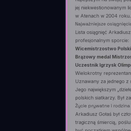
jej niekwestionowanym li
w Atenach w 2004 roku.
Najważniejsze osiągnięcia
Lista osiągnięć Arkadius
profesjonalnym sporcie:
Wicemistrzostwo Polski
Brązowy medal Mistrzos
Uczestnik Igrzysk Olimp
Wielokrotny reprezentan
Uznawany za jednego z 
Jego największym „dziełem
polskich siatkarzy. Był 
Życie prywatne i rodzina
Arkadiusz Gołaś był czło
tragiczną śmiercią, poślu
być początkiem wspólneg