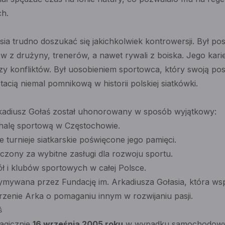
h.
ia trudno doszukać się jakichkolwiek kontrowersji. Był post
 z drużyny, trenerów, a nawet rywali z boiska. Jego kari
zy konfliktów. Był uosobieniem sportowca, który swoją p
stacią niemal pomnikową w historii polskiej siatkówki.
Arkadiusz Gołaś został uhonorowany w sposób wyjątkowy:
halę sportową w Częstochowie.
e turnieje siatkarskie poświęcone jego pamięci.
czony za wybitne zasługi dla rozwoju sportu.
ł i klubów sportowych w całej Polsce.
ymywana przez Fundację im. Arkadiusza Gołasia, która wsp
marzenie Arka o pomaganiu innym w rozwijaniu pasji.
ś
ragicznie
16 września 2005 roku
w wypadku samochodowym