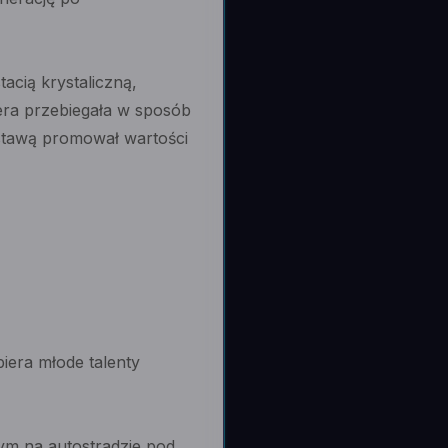
acią krystaliczną,
era przebiegała w sposób
ostawą promował wartości
iera młode talenty
 na autostradzie pod