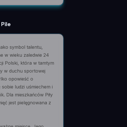
 Pile
jako symbol talentu,
ne w wieku zaledwie 24
cji Polski, która w tamtym
ny w duchu sportowej
tylko opowieść o
 sobie ludzi uśmiechem i
ik. Dla mieszkańców Piły
ięć jest pielęgnowana z
 ważne miejsce. Jego