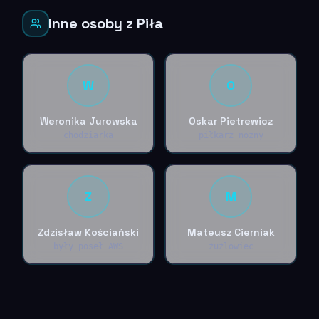
Inne osoby z Piła
W
O
Weronika Jurowska
Oskar Pietrewicz
chodziarka
piłkarz nożny
Z
M
Zdzisław Kościański
Mateusz Cierniak
były poseł AWS
żużlowiec