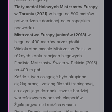
Złoty medal Halowych Mistrzostw Europy
w Toruniu (2021)
w biegu na 800 metrów –
potwierdzenie dominacji na europejskim
podwórku.
Mistrzostwo Europy juniorów (2013)
w
biegu na 400 metrów przez płotki.
Wielokrotne medale Mistrzostw Polski w
różnych konkurencjach biegowych.
Finalista Mistrzostw Świata w Pekinie (2015)
na 400 m ppł.
Każde z tych osiągnięć było okupione
ciężką pracą i zmianą filozofii treningowej,
co czyni jego dorobek jeszcze bardziej
wartościowym w oczach ekspertów.
Życie prywatne i rodzina własna
Patryk Dobek jest osobą, która bardzo