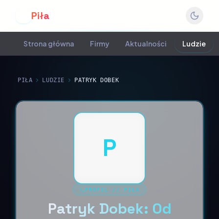
Piła
P
Strona główna
Firmy
Aktualności
Ludzie
PIŁA
LUDZIE
PATRYK DOBEK
P
PROFIL
//
PIŁA
Patryk Dobek: Od