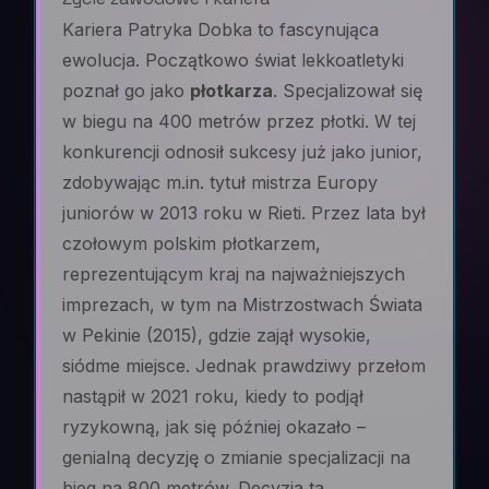
Kariera Patryka Dobka to fascynująca
ewolucja. Początkowo świat lekkoatletyki
poznał go jako
płotkarza
. Specjalizował się
w biegu na 400 metrów przez płotki. W tej
konkurencji odnosił sukcesy już jako junior,
zdobywając m.in. tytuł mistrza Europy
juniorów w 2013 roku w Rieti. Przez lata był
czołowym polskim płotkarzem,
reprezentującym kraj na najważniejszych
imprezach, w tym na Mistrzostwach Świata
w Pekinie (2015), gdzie zajął wysokie,
siódme miejsce. Jednak prawdziwy przełom
nastąpił w 2021 roku, kiedy to podjął
ryzykowną, jak się później okazało –
genialną decyzję o zmianie specjalizacji na
bieg na 800 metrów. Decyzja ta,