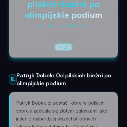
pilskich bieżni po
olimpijskie podium
biegacz płotkarski
trenował w Pile
żyje
Patryk Dobek: Od pilskich bieżni po
olimpijskie podium
Patryk Dobek to postać, która w polskim
sporcie zapisała się złotymi zgłoskami jako
jeden z najbardziej wszechstronnych
lekkoatletów ostatnich lat. Choć świat