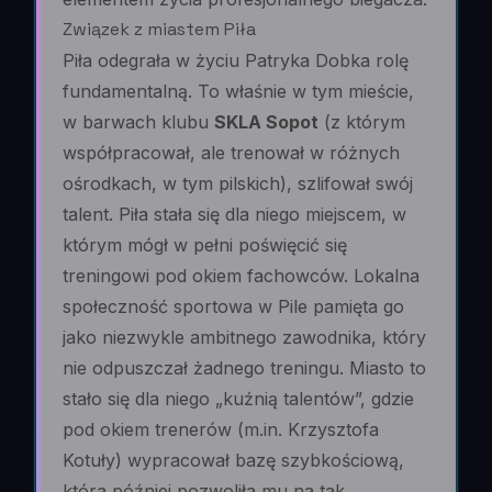
Związek z miastem Piła
Piła odegrała w życiu Patryka Dobka rolę
fundamentalną. To właśnie w tym mieście,
w barwach klubu
SKLA Sopot
(z którym
współpracował, ale trenował w różnych
ośrodkach, w tym pilskich), szlifował swój
talent. Piła stała się dla niego miejscem, w
którym mógł w pełni poświęcić się
treningowi pod okiem fachowców. Lokalna
społeczność sportowa w Pile pamięta go
jako niezwykle ambitnego zawodnika, który
nie odpuszczał żadnego treningu. Miasto to
stało się dla niego „kuźnią talentów”, gdzie
pod okiem trenerów (m.in. Krzysztofa
Kotuły) wypracował bazę szybkościową,
która później pozwoliła mu na tak