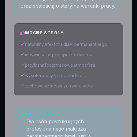
oraz dbałością o sterylne warunki pracy.
MOCNE STRONY
naturalny efekt makijażu permanentnego
indywidualne podejście do klienta
przyjazna i bezstresowa atmosfera
wysoka precyzja i dokładność
zachowanie sterylnych warunków
NAJLEPSZE DLA
Dla osób poszukujących
profesjonalnego makijażu
permanentnego brwi i ust w