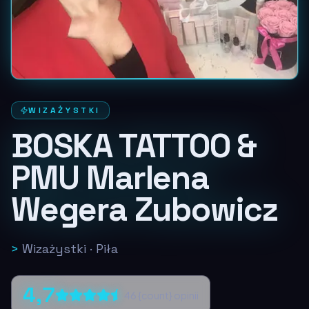
WIZAŻYSTKI
BOSKA TATTOO &
PMU Marlena
Wegera Zubowicz
>
Wizażystki
·
Piła
4,7
46
{count} opinii