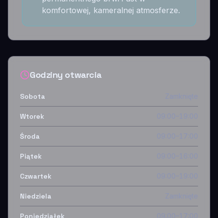
komfortowej, kameralnej atmosferze.
Godziny otwarcia
Sobota
Zamknięte
Wtorek
09:00–19:00
Środa
09:00–17:00
Piątek
09:00–16:00
Czwartek
09:00–19:00
Niedziela
Zamknięte
Poniedziałek
09:00–17:00