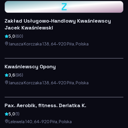
Z
Zakład Usługowo-Handlowy Kwaśniewscy
Jacek Kwaśniewski
5,0
(
60
)
Janusza Korczaka 138, 64-920 Piła, Polska
Kwaśniewscy Opony
3,6
(
96
)
Janusza Korczaka 138, 64-920 Piła, Polska
Pax. Aerobik, fitness. Derlatka K.
5,0
(
1
)
Lelewela 140, 64-920 Piła, Polska