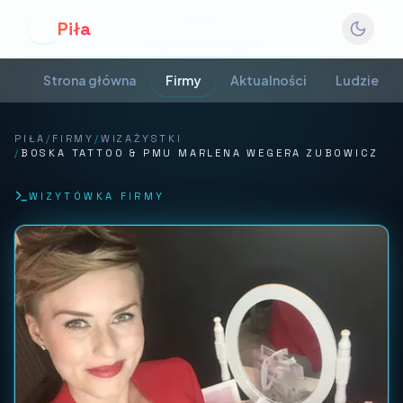
Piła
P
Strona główna
Firmy
Aktualności
Ludzie
PIŁA
/
FIRMY
/
WIZAŻYSTKI
/
BOSKA TATTOO & PMU MARLENA WEGERA ZUBOWICZ
WIZYTÓWKA FIRMY