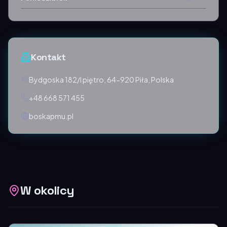
Kontakt
Bydgoska 182/I piętro, 64-920 Piła, Polska
+48 668 571 455
boskapmu.pl
W okolicy