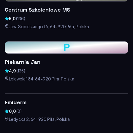
Centrum Szkoleniowe MS
5,0
(
136
)
Jana Sobieskiego 1A, 64-920 Piła, Polska
P
Piekarnia Jan
4,9
(
135
)
Lelewela 184, 64-920 Piła, Polska
Emiderm
0,0
(
0
)
Ledycka 2, 64-920 Piła, Polska