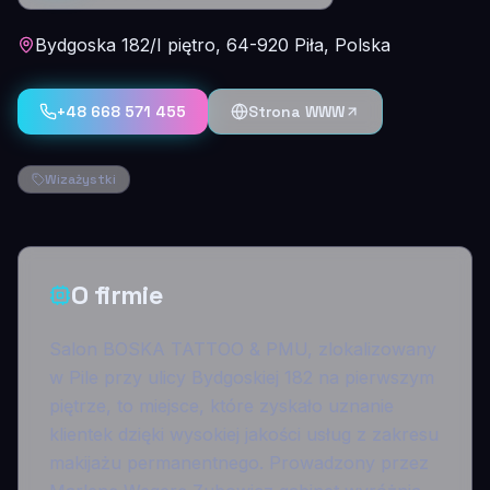
Bydgoska 182/I piętro, 64-920 Piła, Polska
+48 668 571 455
Strona WWW
Wizażystki
O firmie
Salon BOSKA TATTOO & PMU, zlokalizowany
w Pile przy ulicy Bydgoskiej 182 na pierwszym
piętrze, to miejsce, które zyskało uznanie
klientek dzięki wysokiej jakości usług z zakresu
makijażu permanentnego. Prowadzony przez