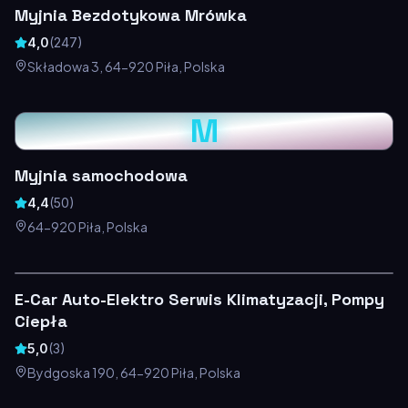
Myjnia Bezdotykowa Mrówka
4,0
(
247
)
Składowa 3, 64-920 Piła, Polska
M
Myjnia samochodowa
4,4
(
50
)
64-920 Piła, Polska
E-Car Auto-Elektro Serwis Klimatyzacji, Pompy
Ciepła
5,0
(
3
)
Bydgoska 190, 64-920 Piła, Polska