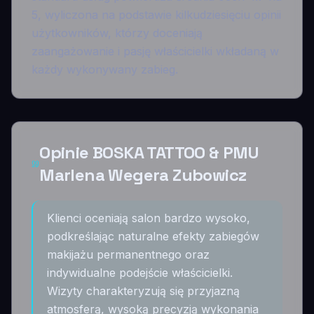
5, wyliczona na podstawie kilkudziesięciu opinii
użytkowników, którzy doceniają
zaangażowanie i pasję właścicielki wkładaną w
każdy wykonywany zabieg.
Opinie BOSKA TATTOO & PMU
Marlena Wegera Zubowicz
Klienci oceniają salon bardzo wysoko,
podkreślając naturalne efekty zabiegów
makijażu permanentnego oraz
indywidualne podejście właścicielki.
Wizyty charakteryzują się przyjazną
atmosferą, wysoką precyzją wykonania