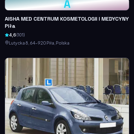
A
AISHA MED CENTRUM KOSMETOLOGII I MEDYCYNY
Piła
4,6
(
101
)
Lutycka 8, 64-920 Piła, Polska