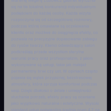
Marlenę Wegerę Zubowicz gabinet wyróżnia
się na tle lokalnej konkurencji indywidualnym
podejściem do każdej osoby. Każda wizyta
rozpoczyna się od szczegółowej rozmowy,
podczas której omawiane są oczekiwania
klientki oraz możliwe do osiągnięcia efekty, co
pozwala na precyzyjne dopasowanie zabiegu
do rysów twarzy. Klienci odwiedzający salon
podkreślają przede wszystkim sterylne
warunki pracy oraz profesjonalizm, z jakim
wykonywane są usługi, takie jak makijaż
permanentny brwi czy ust. W opiniach często
pojawia się wątek przyjaznej, bezstresowej
atmosfery, która sprzyja komfortowi podczas
sesji. Dzięki dbałości o detale i umiejętności
słuchania potrzeb, efekty pracy są oceniane
jako wyjątkowo naturalne i estetyczne. Wysoki
standard usług potwierdza średnia ocen 4.7 na