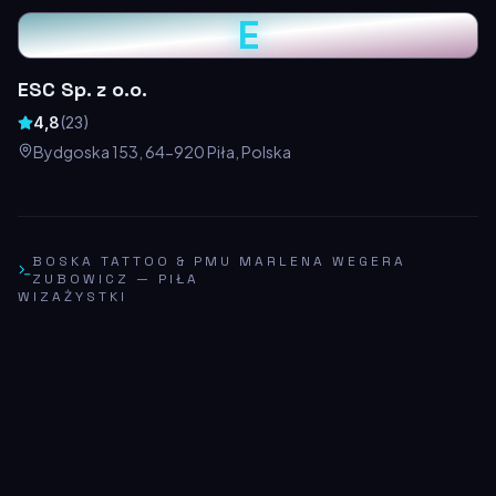
E
ESC Sp. z o.o.
4,8
(
23
)
Bydgoska 153, 64-920 Piła, Polska
BOSKA TATTOO & PMU MARLENA WEGERA
ZUBOWICZ
—
PIŁA
WIZAŻYSTKI