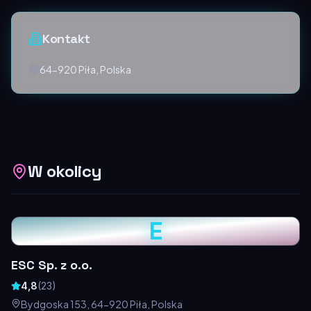
Kontakt
64-920 Piła, Polska
W okolicy
E
ESC Sp. z o.o.
4,8
(
23
)
Bydgoska 153, 64-920 Piła, Polska