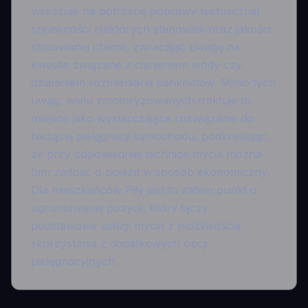
wskazuje na potrzebę poprawy technicznej
sprawności niektórych stanowisk oraz jakości
stosowanej chemii, zwracając uwagę na
kwestie związane z ciśnieniem wody czy
działaniem rozmieniarki banknotów. Mimo tych
uwag, wielu zmotoryzowanych traktuje to
miejsce jako wystarczające rozwiązanie do
bieżącej pielęgnacji samochodu, podkreślając,
że przy odpowiedniej technice mycia można
tam zadbać o pojazd w sposób ekonomiczny.
Dla mieszkańców Piły jest to zatem punkt o
ugruntowanej pozycji, który łączy
podstawowe usługi mycia z możliwością
skorzystania z dodatkowych opcji
pielęgnacyjnych.