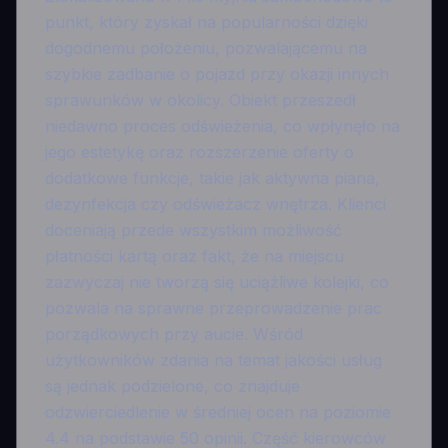
punkt, który zyskał na popularności dzięki
dogodnemu położeniu, pozwalającemu na
szybkie zadbanie o pojazd przy okazji innych
sprawunków w okolicy. Obiekt przeszedł
niedawno proces odświeżenia, co wpłynęło na
jego estetykę oraz rozszerzenie oferty o
dodatkowe funkcje, takie jak aktywna piana,
dezynfekcja czy odświeżacz wnętrza. Klienci
doceniają przede wszystkim możliwość
płatności kartą oraz fakt, że na miejscu
zazwyczaj nie tworzą się uciążliwe kolejki, co
pozwala na sprawne przeprowadzenie prac
porządkowych przy aucie. Wśród
użytkowników zdania na temat jakości usług
są jednak podzielone, co znajduje
odzwierciedlenie w średniej ocen na poziomie
4.4 na podstawie 50 opinii. Część kierowców