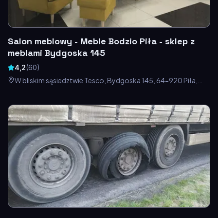
Salon meblowy - Meble Bodzio Piła - sklep z
meblami Bydgoska 145
4,2
(
60
)
W bliskim sąsiedztwie Tesco, Bydgoska 145, 64-920 Piła,
Polska