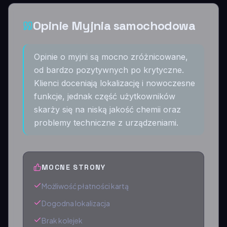
Opinie Myjnia samochodowa
Opinie o myjni są mocno zróżnicowane,
od bardzo pozytywnych po krytyczne.
Klienci doceniają lokalizację i nowoczesne
funkcje, jednak część użytkowników
skarży się na niską jakość chemii oraz
problemy techniczne z urządzeniami.
MOCNE STRONY
Możliwość płatności kartą
Dogodna lokalizacja
Brak kolejek