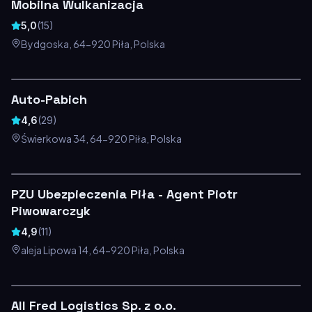
Mobilna Wulkanizacja
5,0
(
15
)
Bydgoska, 64-920 Piła, Polska
Auto-Pabich
4,6
(
29
)
Świerkowa 34, 64-920 Piła, Polska
PZU Ubezpieczenia Piła - Agent Piotr
Piwowarczyk
4,9
(
11
)
aleja Lipowa 14, 64-920 Piła, Polska
All Fred Logistics Sp. z o.o.