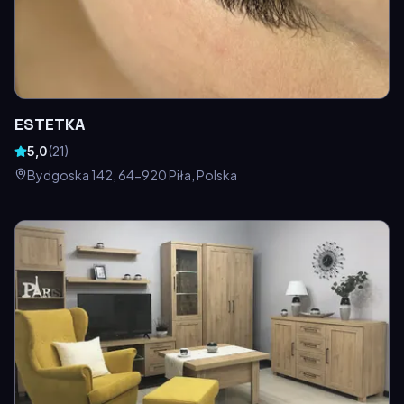
ESTETKA
5,0
(
21
)
Bydgoska 142, 64-920 Piła, Polska