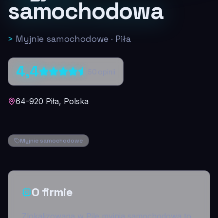
samochodowa
>
Myjnie samochodowe
·
Piła
4,4
50
opinii
64-920 Piła, Polska
Myjnie samochodowe
O firmie
Zlokalizowana w Pile myjnia samochodowa to