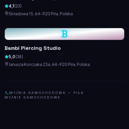
4,1
(
23
)
Składowa 15, 64-920 Piła, Polska
B
Bambi Piercing Studio
5,0
(
38
)
Janusza Korczaka 23a, 64-920 Piła, Polska
MYJNIA SAMOCHODOWA
—
PIŁA
MYJNIE SAMOCHODOWE