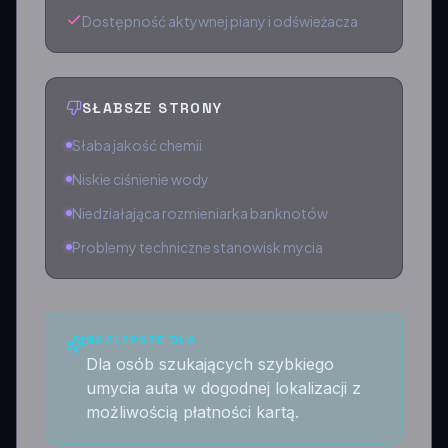
Dostępność aktywnej piany i odświeżacza
SŁABSZE STRONY
Słaba jakość chemii
Niskie ciśnienie wody
Niedziałająca rozmieniarka banknotów
Problemy techniczne stanowisk mycia
NAJLEPSZE DLA
Dla osób szukających szybkiego
umycia auta w dogodnej lokalizacji z
możliwością płatności kartą.