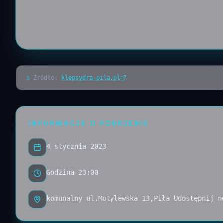
$
Źródło:
klepsydra-pila.pl
INFORMACJE O POGRZEBIE
4 stycznia 2023
Godzina 23:00
komunalny ul.Motylewska 13,Piła Udostępnij n