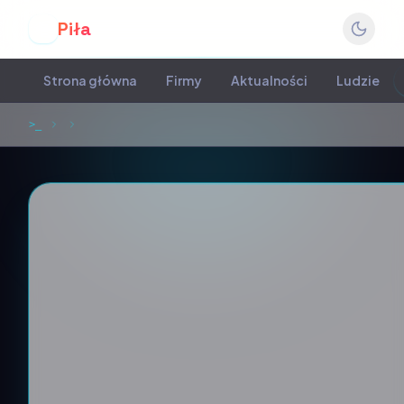
Piła
P
Strona główna
Firmy
Aktualności
Ludzie
>_