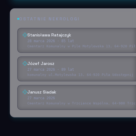
OSTATNIE NEKROLOGI
Stanisława Ratajczyk
28 marca 2026
· 85 lat
Cmentarz Komunalny w Pile Motylewska 13, 64-920 Pił
Józef Jarosz
27 marca 2026
· 89 lat
komunalny ul.Motylewska 13, 64-920 Piła Udostępnij 
Janusz Siadak
27 marca 2026
Cmentarz Komunalny w Trzciance Wspólna, 64-980 Trzc