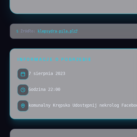
$
Źródło:
klepsydra-pila.pl
INFORMACJE O POGRZEBIE
7 sierpnia 2023
Godzina 22:00
komunalny Krępsko Udostępnij nekrolog Facebo