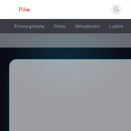
Piła
P
Strona główna
Firmy
Aktualności
Ludzie
>_