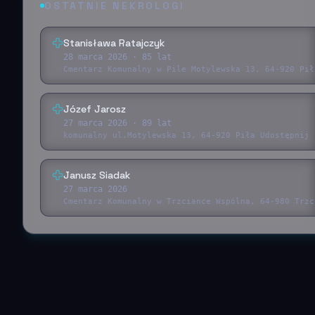
OSTATNIE NEKROLOGI
Stanisława Ratajczyk
28 marca 2026
· 85 lat
Cmentarz Komunalny w Pile Motylewska 13, 64-920 Pił
Józef Jarosz
27 marca 2026
· 89 lat
komunalny ul.Motylewska 13, 64-920 Piła Udostępnij 
Janusz Siadak
27 marca 2026
Cmentarz Komunalny w Trzciance Wspólna, 64-980 Trzc