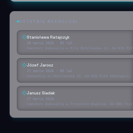
OSTATNIE NEKROLOGI
Stanisława Ratajczyk
28 marca 2026
· 85 lat
Cmentarz Komunalny w Pile Motylewska 13, 64-920 Pił
Józef Jarosz
27 marca 2026
· 89 lat
komunalny ul.Motylewska 13, 64-920 Piła Udostępnij 
Janusz Siadak
27 marca 2026
Cmentarz Komunalny w Trzciance Wspólna, 64-980 Trzc