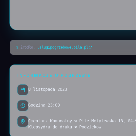
$
Źródło:
uslugipogrzebowe.pila.pl
INFORMACJE O POGRZEBIE
8 listopada 2023
Godzina 23:00
Cmentarz Komunalny w Pile Motylewska 13, 64-
Klepsydra do druku ❤ Podziękow