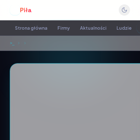
Piła
P
Strona główna
Firmy
Aktualności
Ludzie
>_