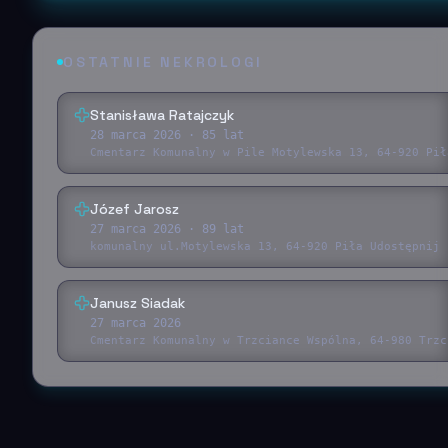
OSTATNIE NEKROLOGI
Stanisława Ratajczyk
28 marca 2026
· 85 lat
Cmentarz Komunalny w Pile Motylewska 13, 64-920 Pił
Józef Jarosz
27 marca 2026
· 89 lat
komunalny ul.Motylewska 13, 64-920 Piła Udostępnij 
Janusz Siadak
27 marca 2026
Cmentarz Komunalny w Trzciance Wspólna, 64-980 Trzc