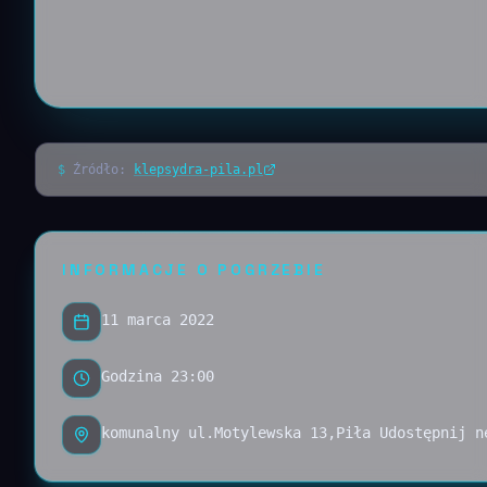
$
Źródło:
klepsydra-pila.pl
INFORMACJE O POGRZEBIE
11 marca 2022
Godzina 23:00
komunalny ul.Motylewska 13,Piła Udostępnij n