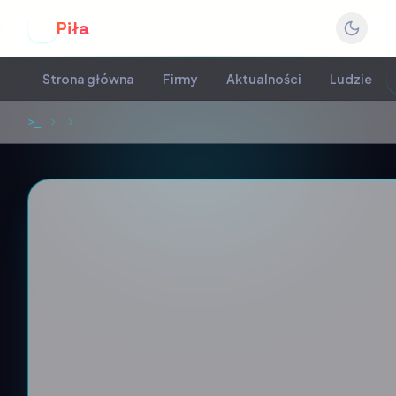
Piła
P
Strona główna
Firmy
Aktualności
Ludzie
>_