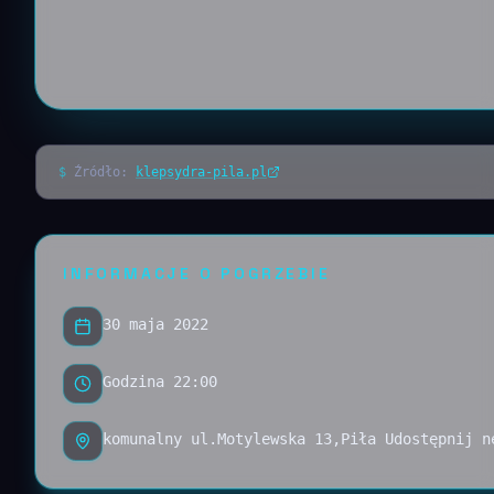
$
Źródło:
klepsydra-pila.pl
INFORMACJE O POGRZEBIE
30 maja 2022
Godzina 22:00
komunalny ul.Motylewska 13,Piła Udostępnij n