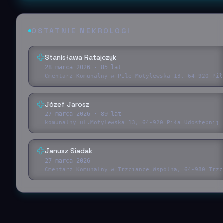
OSTATNIE NEKROLOGI
Stanisława Ratajczyk
28 marca 2026
· 85 lat
Cmentarz Komunalny w Pile Motylewska 13, 64-920 Pił
Józef Jarosz
27 marca 2026
· 89 lat
komunalny ul.Motylewska 13, 64-920 Piła Udostępnij 
Janusz Siadak
27 marca 2026
Cmentarz Komunalny w Trzciance Wspólna, 64-980 Trzc