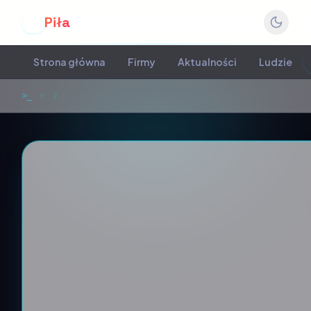
Piła
P
Strona główna
Firmy
Aktualności
Ludzie
>_