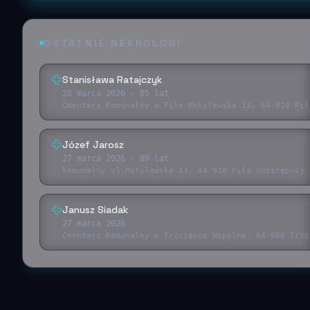
OSTATNIE NEKROLOGI
Stanisława Ratajczyk
28 marca 2026
· 85 lat
Cmentarz Komunalny w Pile Motylewska 13, 64-920 Pił
Józef Jarosz
27 marca 2026
· 89 lat
komunalny ul.Motylewska 13, 64-920 Piła Udostępnij 
Janusz Siadak
27 marca 2026
Cmentarz Komunalny w Trzciance Wspólna, 64-980 Trzc