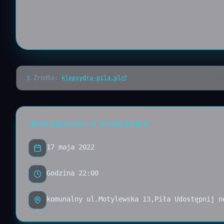
$
Źródło:
klepsydra-pila.pl
INFORMACJE O POGRZEBIE
17 maja 2022
Godzina 22:00
komunalny ul.Motylewska 13,Piła Udostępnij n