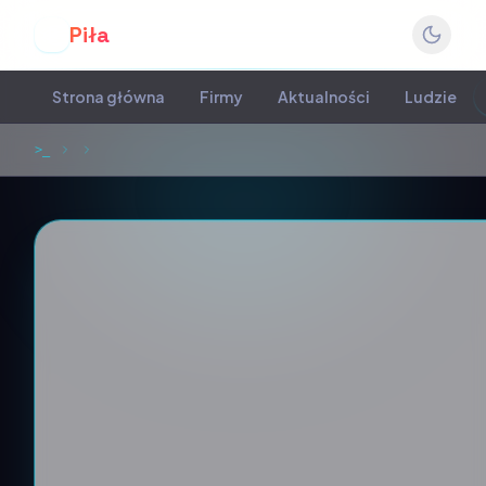
Piła
P
Strona główna
Firmy
Aktualności
Ludzie
>_