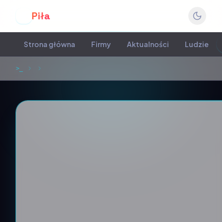
Piła
P
Strona główna
Firmy
Aktualności
Ludzie
>_