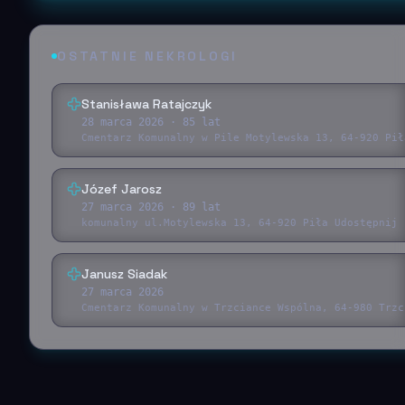
OSTATNIE NEKROLOGI
Stanisława Ratajczyk
28 marca 2026
· 85 lat
Cmentarz Komunalny w Pile Motylewska 13, 64-920 Pił
Józef Jarosz
27 marca 2026
· 89 lat
komunalny ul.Motylewska 13, 64-920 Piła Udostępnij 
Janusz Siadak
27 marca 2026
Cmentarz Komunalny w Trzciance Wspólna, 64-980 Trzc