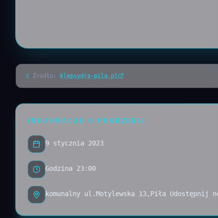
$
Źródło:
klepsydra-pila.pl
INFORMACJE O POGRZEBIE
9 stycznia 2023
Godzina 23:00
komunalny ul.Motylewska 13,Piła Udostępnij n