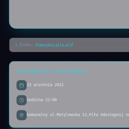
$
Źródło:
klepsydra-pila.pl
INFORMACJE O POGRZEBIE
22 września 2022
Godzina 22:00
komunalny ul.Motylewska 13,Piła Udostępnij n