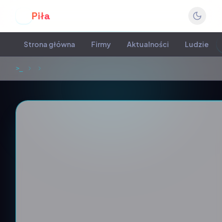
Piła
P
Strona główna
Firmy
Aktualności
Ludzie
>_