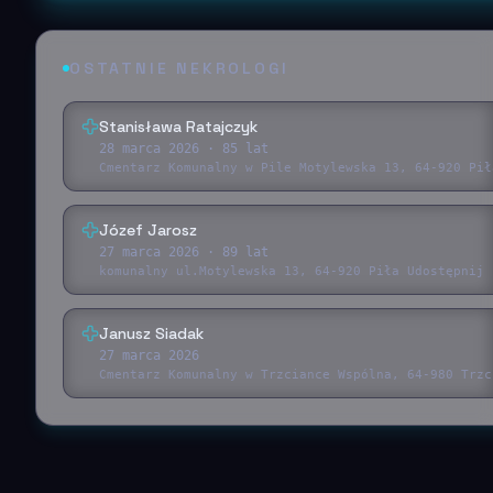
OSTATNIE NEKROLOGI
Stanisława Ratajczyk
28 marca 2026
· 85 lat
Cmentarz Komunalny w Pile Motylewska 13, 64-920 Pił
Józef Jarosz
27 marca 2026
· 89 lat
komunalny ul.Motylewska 13, 64-920 Piła Udostępnij 
Janusz Siadak
27 marca 2026
Cmentarz Komunalny w Trzciance Wspólna, 64-980 Trzc