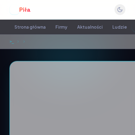
Piła
P
Strona główna
Firmy
Aktualności
Ludzie
>_