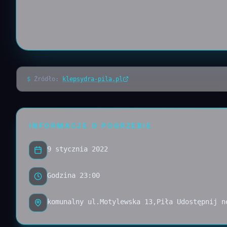
$
Źródło:
klepsydra-pila.pl
INFORMACJE O POGRZEBIE
9 stycznia 2022
Godzina 23:00
komunalny ul.Motylewska 13,Piła Udostępnij n