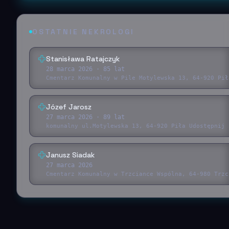
OSTATNIE NEKROLOGI
Stanisława Ratajczyk
28 marca 2026
· 85 lat
Cmentarz Komunalny w Pile Motylewska 13, 64-920 Pił
Józef Jarosz
27 marca 2026
· 89 lat
komunalny ul.Motylewska 13, 64-920 Piła Udostępnij 
Janusz Siadak
27 marca 2026
Cmentarz Komunalny w Trzciance Wspólna, 64-980 Trzc