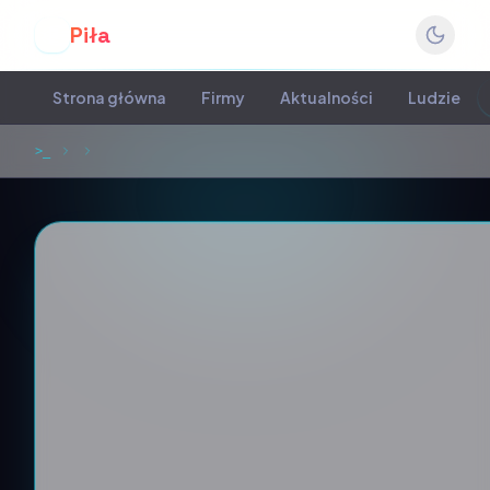
Piła
P
Strona główna
Firmy
Aktualności
Ludzie
>_