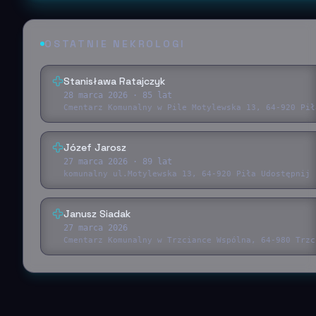
OSTATNIE NEKROLOGI
Stanisława Ratajczyk
28 marca 2026
· 85 lat
Cmentarz Komunalny w Pile Motylewska 13, 64-920 Pił
Józef Jarosz
27 marca 2026
· 89 lat
komunalny ul.Motylewska 13, 64-920 Piła Udostępnij 
Janusz Siadak
27 marca 2026
Cmentarz Komunalny w Trzciance Wspólna, 64-980 Trzc