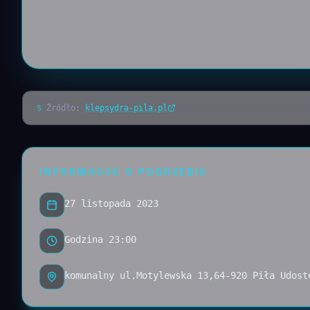
$
Źródło:
klepsydra-pila.pl
INFORMACJE O POGRZEBIE
27 listopada 2023
Godzina 23:00
komunalny ul.Motylewska 13,64-920 Piła Udost