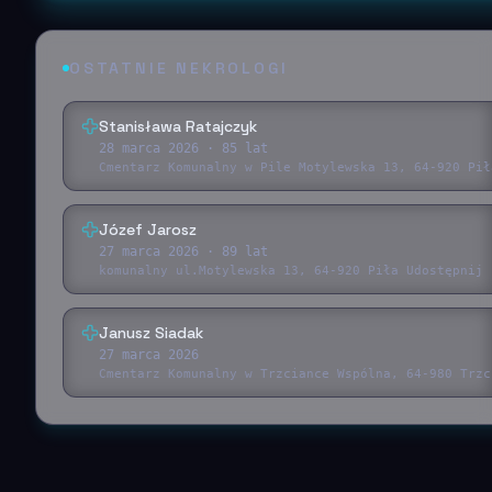
OSTATNIE NEKROLOGI
Stanisława Ratajczyk
28 marca 2026
· 85 lat
Cmentarz Komunalny w Pile Motylewska 13, 64-920 Pił
Józef Jarosz
27 marca 2026
· 89 lat
komunalny ul.Motylewska 13, 64-920 Piła Udostępnij 
Janusz Siadak
27 marca 2026
Cmentarz Komunalny w Trzciance Wspólna, 64-980 Trzc