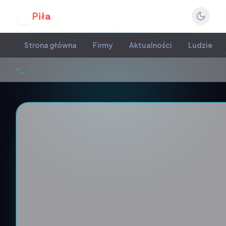
Piła
P
Strona główna
Firmy
Aktualności
Ludzie
>_