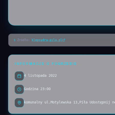
$
Źródło:
klepsydra-pila.pl
INFORMACJE O POGRZEBIE
4 listopada 2022
Godzina 23:00
komunalny ul.Motylewska 13,Piła Udostępnij n