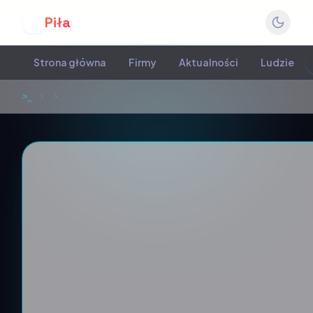
Piła
P
Strona główna
Firmy
Aktualności
Ludzie
>_