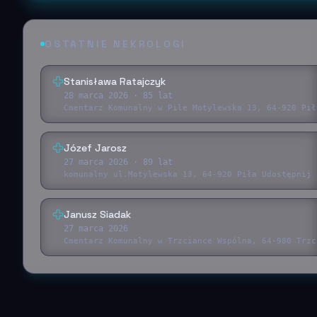
OSTATNIE NEKROLOGI
Stanisława Ratajczyk
28 marca 2026
· 85 lat
Cmentarz Komunalny w Pile Motylewska 13, 64-920 Pił
Józef Jarosz
27 marca 2026
· 89 lat
komunalny ul.Motylewska 13, 64-920 Piła Udostępnij 
Janusz Siadak
27 marca 2026
Cmentarz Komunalny w Trzciance Wspólna, 64-980 Trzc