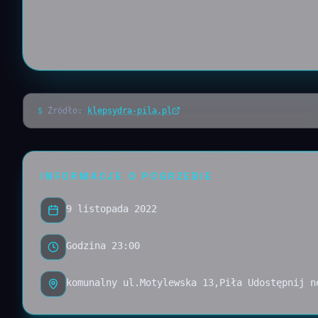
$
Źródło:
klepsydra-pila.pl
INFORMACJE O POGRZEBIE
9 listopada 2022
Godzina 23:00
komunalny ul.Motylewska 13,Piła Udostępnij n