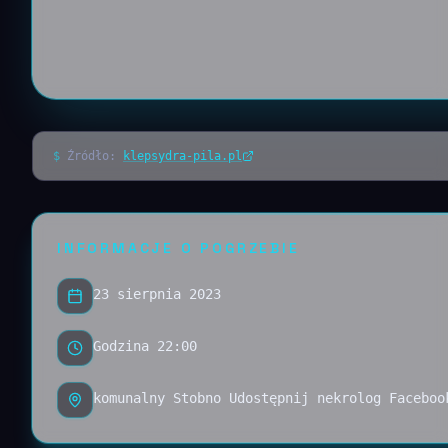
$
Źródło:
klepsydra-pila.pl
INFORMACJE O POGRZEBIE
23 sierpnia 2023
Godzina 22:00
komunalny Stobno Udostępnij nekrolog Faceboo