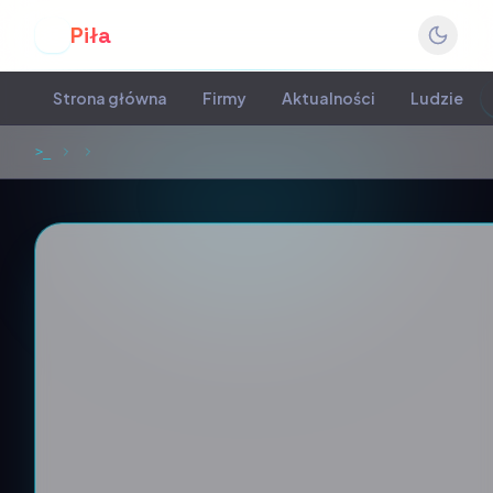
Piła
P
Strona główna
Firmy
Aktualności
Ludzie
>_