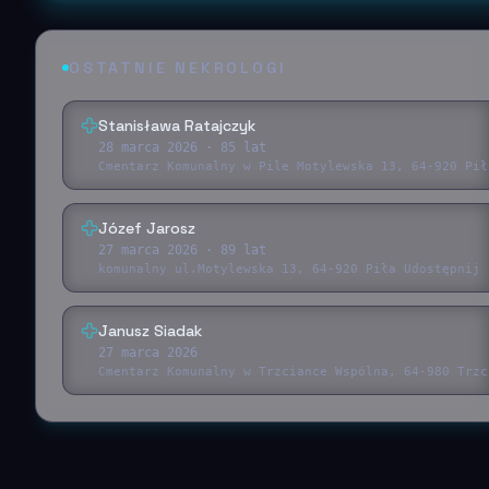
OSTATNIE NEKROLOGI
Stanisława Ratajczyk
28 marca 2026
· 85 lat
Cmentarz Komunalny w Pile Motylewska 13, 64-920 Pił
Józef Jarosz
27 marca 2026
· 89 lat
komunalny ul.Motylewska 13, 64-920 Piła Udostępnij 
Janusz Siadak
27 marca 2026
Cmentarz Komunalny w Trzciance Wspólna, 64-980 Trzc