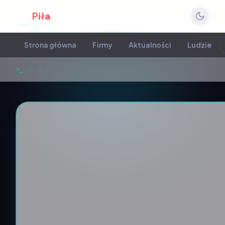
Piła
P
Strona główna
Firmy
Aktualności
Ludzie
>_