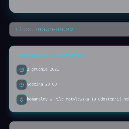
$
Źródło:
klepsydra-pila.pl
INFORMACJE O POGRZEBIE
2 grudnia 2021
Godzina 23:00
komunalny w Pile Motylewska 13 Udostępnij ne