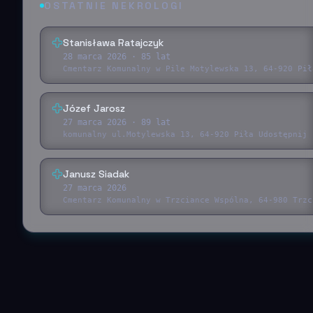
OSTATNIE NEKROLOGI
Stanisława Ratajczyk
28 marca 2026
· 85 lat
Cmentarz Komunalny w Pile Motylewska 13, 64-920 Pił
Józef Jarosz
27 marca 2026
· 89 lat
komunalny ul.Motylewska 13, 64-920 Piła Udostępnij 
Janusz Siadak
27 marca 2026
Cmentarz Komunalny w Trzciance Wspólna, 64-980 Trzc