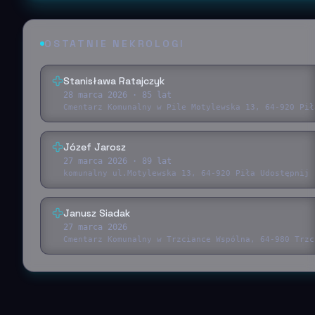
OSTATNIE NEKROLOGI
Stanisława Ratajczyk
28 marca 2026
· 85 lat
Cmentarz Komunalny w Pile Motylewska 13, 64-920 Pił
Józef Jarosz
27 marca 2026
· 89 lat
komunalny ul.Motylewska 13, 64-920 Piła Udostępnij 
Janusz Siadak
27 marca 2026
Cmentarz Komunalny w Trzciance Wspólna, 64-980 Trzc