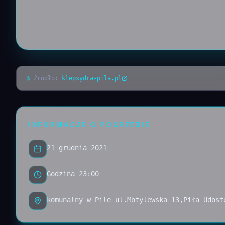
$
Źródło:
klepsydra-pila.pl
INFORMACJE O POGRZEBIE
21 grudnia 2021
Godzina 23:00
komunalny w Pile ul.Motylewska 13,Piła Udost