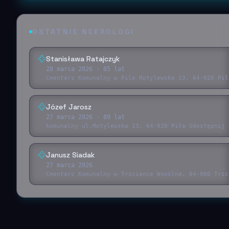
OSTATNIE NEKROLOGI
Stanisława Ratajczyk
28 marca 2026
· 85 lat
Cmentarz Komunalny w Pile Motylewska 13, 64-920 Pił
Józef Jarosz
27 marca 2026
· 89 lat
komunalny ul.Motylewska 13, 64-920 Piła Udostępnij 
Janusz Siadak
27 marca 2026
Cmentarz Komunalny w Trzciance Wspólna, 64-980 Trzc