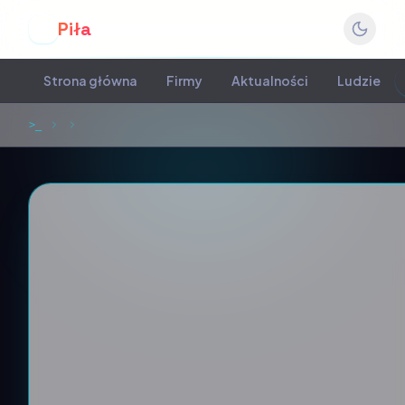
Piła
P
Strona główna
Firmy
Aktualności
Ludzie
>_