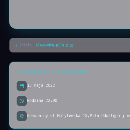
$
Źródło:
klepsydra-pila.pl
INFORMACJE O POGRZEBIE
15 maja 2022
Godzina 22:00
komunalny ul.Motylewska 13,Piła Udostępnij n