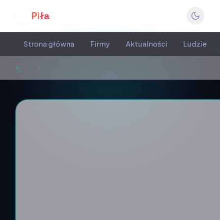
Piła
P
Strona główna
Firmy
Aktualności
Ludzie
>_