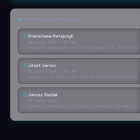
OSTATNIE NEKROLOGI
Stanisława Ratajczyk
28 marca 2026
· 85 lat
Cmentarz Komunalny w Pile Motylewska 13, 64-920 Pił
Józef Jarosz
27 marca 2026
· 89 lat
komunalny ul.Motylewska 13, 64-920 Piła Udostępnij 
Janusz Siadak
27 marca 2026
Cmentarz Komunalny w Trzciance Wspólna, 64-980 Trzc