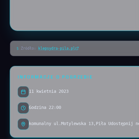
$
Źródło:
klepsydra-pila.pl
INFORMACJE O POGRZEBIE
11 kwietnia 2023
Godzina 22:00
komunalny ul.Motylewska 13,Piła Udostępnij n