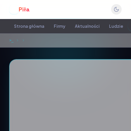
Piła
P
Strona główna
Firmy
Aktualności
Ludzie
>_