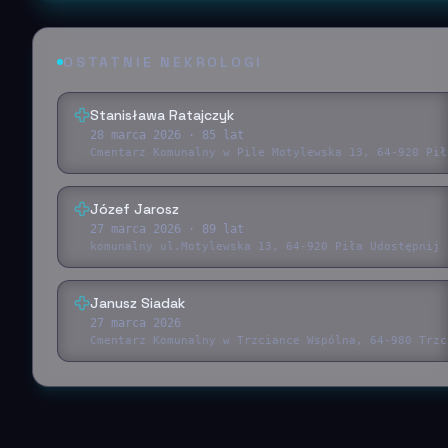
OSTATNIE NEKROLOGI
Stanisława Ratajczyk
28 marca 2026
· 85 lat
Cmentarz Komunalny w Pile Motylewska 13, 64-920 Pił
Józef Jarosz
27 marca 2026
· 89 lat
komunalny ul.Motylewska 13, 64-920 Piła Udostępnij 
Janusz Siadak
27 marca 2026
Cmentarz Komunalny w Trzciance Wspólna, 64-980 Trzc