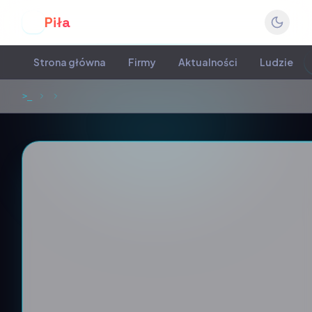
Piła
P
Strona główna
Firmy
Aktualności
Ludzie
>_