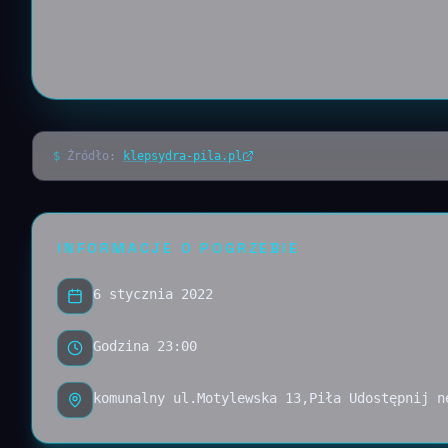
$
Źródło:
klepsydra-pila.pl
INFORMACJE O POGRZEBIE
6 stycznia 2022
Godzina 23:00
komunalny ul.Motylewska 13,Piła Udostępnij n