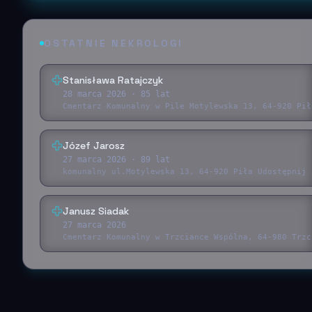
OSTATNIE NEKROLOGI
Stanisława Ratajczyk
28 marca 2026
· 85 lat
Cmentarz Komunalny w Pile Motylewska 13, 64-920 Pił
Józef Jarosz
27 marca 2026
· 89 lat
komunalny ul.Motylewska 13, 64-920 Piła Udostępnij 
Janusz Siadak
27 marca 2026
Cmentarz Komunalny w Trzciance Wspólna, 64-980 Trzc