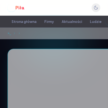
Piła
P
Strona główna
Firmy
Aktualności
Ludzie
>_