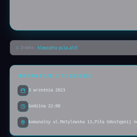
$
Źródło:
klepsydra-pila.pl
INFORMACJE O POGRZEBIE
3 września 2023
Godzina 22:00
komunalny ul.Motylewska 13,Piła Udostępnij n