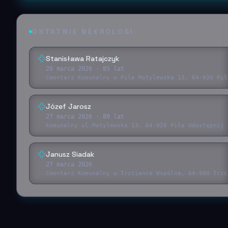
OSTATNIE NEKROLOGI
Stanisława Ratajczyk
28 marca 2026
· 85 lat
Cmentarz Komunalny w Pile Motylewska 13, 64-920 Pił
Józef Jarosz
27 marca 2026
· 89 lat
komunalny ul.Motylewska 13, 64-920 Piła Udostępnij 
Janusz Siadak
27 marca 2026
Cmentarz Komunalny w Trzciance Wspólna, 64-980 Trzc