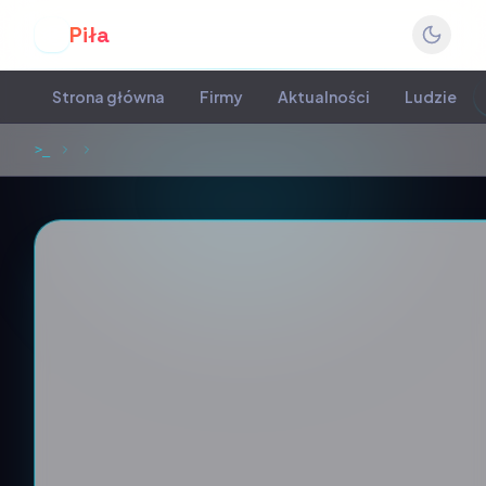
Piła
P
Strona główna
Firmy
Aktualności
Ludzie
>_