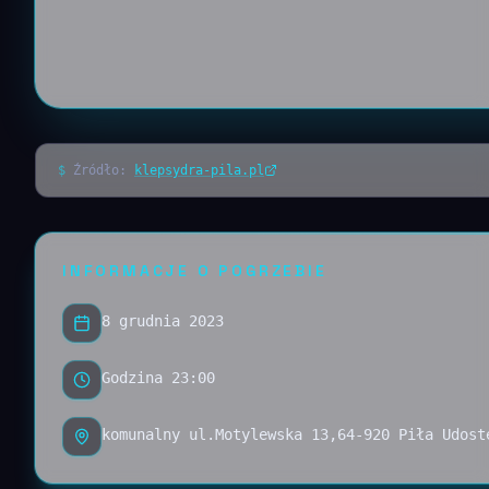
$
Źródło:
klepsydra-pila.pl
INFORMACJE O POGRZEBIE
8 grudnia 2023
Godzina 23:00
komunalny ul.Motylewska 13,64-920 Piła Udost