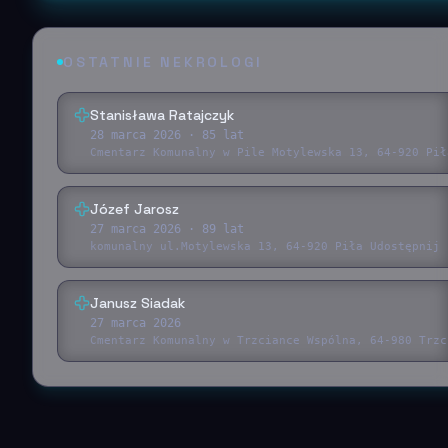
OSTATNIE NEKROLOGI
Stanisława Ratajczyk
28 marca 2026
· 85 lat
Cmentarz Komunalny w Pile Motylewska 13, 64-920 Pił
Józef Jarosz
27 marca 2026
· 89 lat
komunalny ul.Motylewska 13, 64-920 Piła Udostępnij 
Janusz Siadak
27 marca 2026
Cmentarz Komunalny w Trzciance Wspólna, 64-980 Trzc