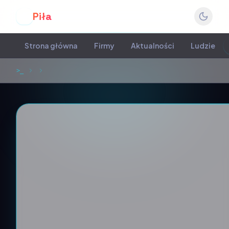
Piła
P
Strona główna
Firmy
Aktualności
Ludzie
>_