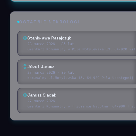
OSTATNIE NEKROLOGI
Stanisława Ratajczyk
28 marca 2026
· 85 lat
Cmentarz Komunalny w Pile Motylewska 13, 64-920 Pił
Józef Jarosz
27 marca 2026
· 89 lat
komunalny ul.Motylewska 13, 64-920 Piła Udostępnij 
Janusz Siadak
27 marca 2026
Cmentarz Komunalny w Trzciance Wspólna, 64-980 Trzc