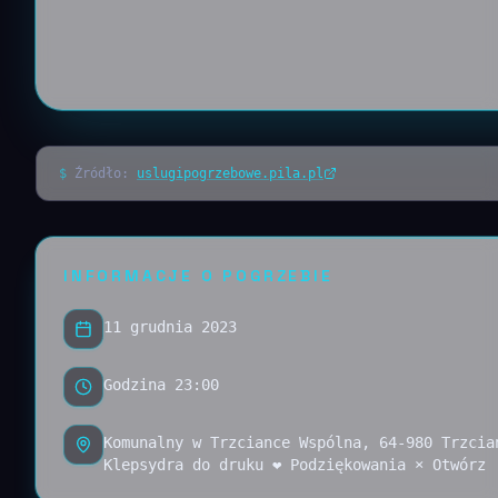
$
Źródło:
uslugipogrzebowe.pila.pl
INFORMACJE O POGRZEBIE
11 grudnia 2023
Godzina 23:00
Komunalny w Trzciance Wspólna, 64-980 Trzcia
Klepsydra do druku ❤ Podziękowania × Otwórz