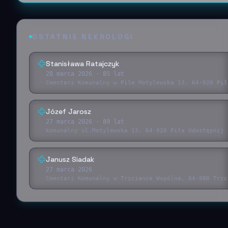
OSTATNIE NEKROLOGI
Stanisława Ratajczyk
28 marca 2026
· 85 lat
Cmentarz Komunalny w Pile Motylewska 13, 64-920 Pił
Józef Jarosz
27 marca 2026
· 89 lat
komunalny ul.Motylewska 13, 64-920 Piła Udostępnij 
Janusz Siadak
27 marca 2026
Cmentarz Komunalny w Trzciance Wspólna, 64-980 Trzc