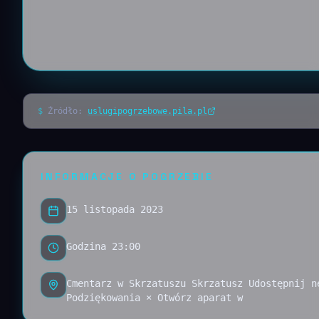
$
Źródło:
uslugipogrzebowe.pila.pl
INFORMACJE O POGRZEBIE
15 listopada 2023
Godzina 23:00
Cmentarz w Skrzatuszu Skrzatusz Udostępnij n
Podziękowania × Otwórz aparat w