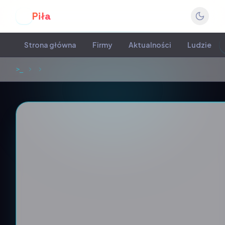
Piła
P
Strona główna
Firmy
Aktualności
Ludzie
>_