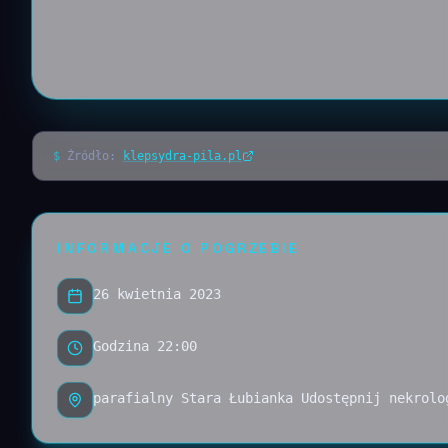
$
Źródło:
klepsydra-pila.pl
INFORMACJE O POGRZEBIE
26 kwietnia 2023
Godzina 22:00
parafialny Stara Łubianka Udostępnij nekrolo