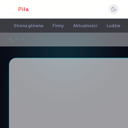
Piła
P
Strona główna
Firmy
Aktualności
Ludzie
>_