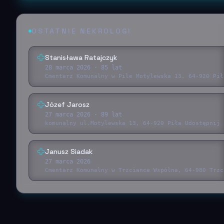
OSTATNIE NEKROLOGI
Stanisława Ratajczyk
28 marca 2026
· 85 lat
Cmentarz Komunalny w Pile Motylewska 13, 64-920 Pił
Józef Jarosz
27 marca 2026
· 89 lat
komunalny ul.Motylewska 13, 64-920 Piła Udostępnij 
Janusz Siadak
27 marca 2026
Cmentarz Komunalny w Trzciance Wspólna, 64-980 Trzc