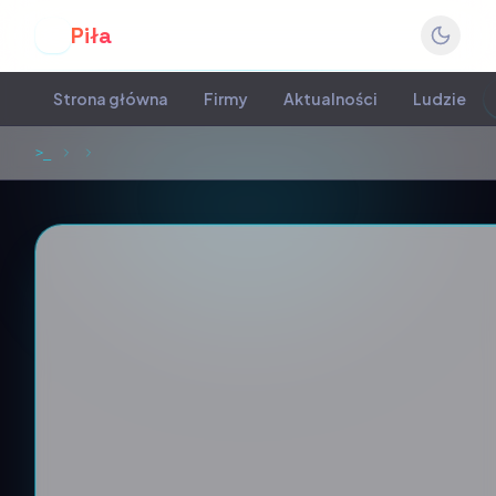
Piła
P
Strona główna
Firmy
Aktualności
Ludzie
>_