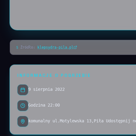
$
Źródło:
klepsydra-pila.pl
INFORMACJE O POGRZEBIE
9 sierpnia 2022
Godzina 22:00
komunalny ul.Motylewska 13,Piła Udostępnij n