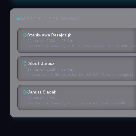
OSTATNIE NEKROLOGI
Stanisława Ratajczyk
28 marca 2026
· 85 lat
Cmentarz Komunalny w Pile Motylewska 13, 64-920 Pił
Józef Jarosz
27 marca 2026
· 89 lat
komunalny ul.Motylewska 13, 64-920 Piła Udostępnij 
Janusz Siadak
27 marca 2026
Cmentarz Komunalny w Trzciance Wspólna, 64-980 Trzc