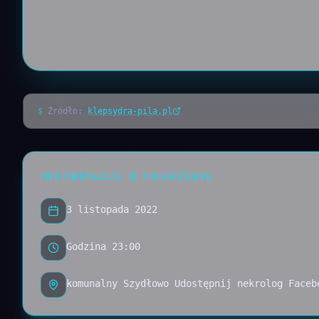
$
Źródło:
klepsydra-pila.pl
INFORMACJE O POGRZEBIE
3 listopada 2022
Godzina 23:00
komunalny Szydłowo Udostępnij nekrolog Faceb