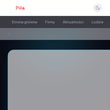
Piła
P
Strona główna
Firmy
Aktualności
Ludzie
>_