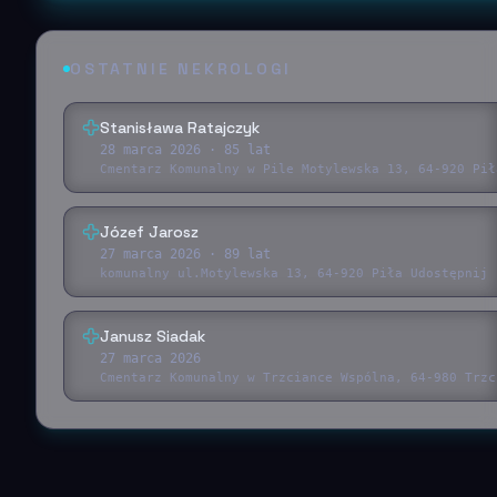
OSTATNIE NEKROLOGI
Stanisława Ratajczyk
28 marca 2026
· 85 lat
Cmentarz Komunalny w Pile Motylewska 13, 64-920 Pił
Józef Jarosz
27 marca 2026
· 89 lat
komunalny ul.Motylewska 13, 64-920 Piła Udostępnij 
Janusz Siadak
27 marca 2026
Cmentarz Komunalny w Trzciance Wspólna, 64-980 Trzc