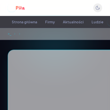
Piła
P
Strona główna
Firmy
Aktualności
Ludzie
>_