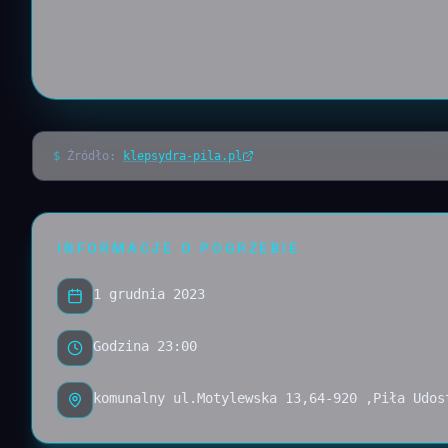
$
Źródło:
klepsydra-pila.pl
INFORMACJE O POGRZEBIE
1 grudnia 2023
Godzina 23:00
komunalny ul.Motylewska 13,64-920 ,Piła Udos