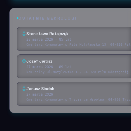
OSTATNIE NEKROLOGI
Stanisława Ratajczyk
28 marca 2026
· 85 lat
Cmentarz Komunalny w Pile Motylewska 13, 64-920 Pił
Józef Jarosz
27 marca 2026
· 89 lat
komunalny ul.Motylewska 13, 64-920 Piła Udostępnij 
Janusz Siadak
27 marca 2026
Cmentarz Komunalny w Trzciance Wspólna, 64-980 Trzc