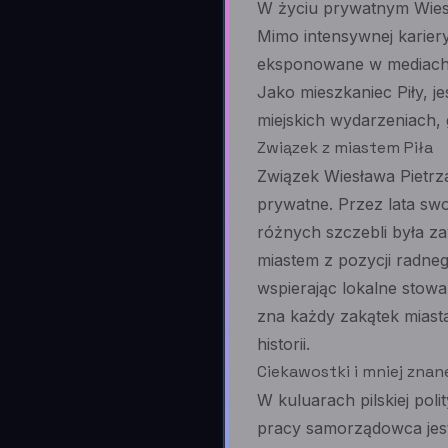
W życiu prywatnym Wiesła
Mimo intensywnej kariery
eksponowane w mediach, 
Jako mieszkaniec Piły, 
miejskich wydarzeniach,
Związek z miastem Piła
Związek Wiesława Pietrzak
prywatne. Przez lata sw
różnych szczebli była za
miastem z pozycji radneg
wspierając lokalne stowa
zna każdy zakątek miasta
historii.
Ciekawostki i mniej znan
W kuluarach pilskiej poli
pracy samorządowca jest 