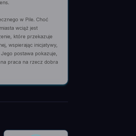
ens.
ecznego w Pile. Choć
miasta wciąż jest
enie, które przekazuje
, wspierając inicjatywy,
. Jego postawa pokazuje,
anna praca na rzecz dobra