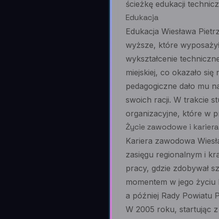
ścieżkę edukacji technicz
Edukacja
Edukacja Wiesława Pietr
wyższe, które wyposażył
wykształcenie techniczn
miejskiej, co okazało si
pedagogiczne dało mu na
swoich racji. W trakcie 
organizacyjne, które w p
Życie zawodowe i kariera
Kariera zawodowa Wiesław
zasięgu regionalnym i kr
pracy, gdzie zdobywał s
momentem w jego życiu b
a później Rady Powiatu P
W 2005 roku, startując 