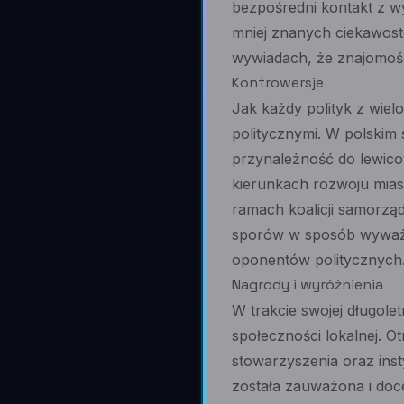
bezpośredni kontakt z w
mniej znanych ciekawostek
wywiadach, że znajomość 
Kontrowersje
Jak każdy polityk z wiel
politycznymi. W polskim 
przynależność do lewicow
kierunkach rozwoju miast
ramach koalicji samorząd
sporów w sposób wyważo
oponentów politycznych
Nagrody i wyróżnienia
W trakcie swojej długole
społeczności lokalnej. 
stowarzyszenia oraz inst
została zauważona i doc