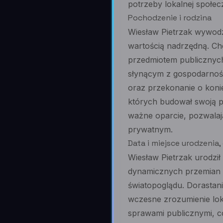
potrzeby lokalnej społec
Pochodzenie i rodzina
Wiesław Pietrzak wywodzi
wartością nadrzędną. Ch
przedmiotem publicznych
słynącym z gospodarnośc
oraz przekonanie o koni
których budował swoją pó
ważne oparcie, pozwala
prywatnym.
Data i miejsce urodzenia
Wiesław Pietrzak urodził
dynamicznych przemian w
światopoglądu. Dorastani
wczesne zrozumienie lo
sprawami publicznymi, co