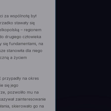
ci za wspólnotę był
rzadko stawały się
elkopolską – regionem
do drugiego człowieka
y się fundamentami, na
ze stanowiła dla niego
czną a życiem
ć przypadły na okres
e się jego
erze, pozwoliło mu na
kazywał zainteresowanie
łania, skierowało go na