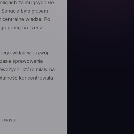
omisjach zajmujących się
w Senacie była głosem
z centralne władze. Po
jąc pracę na rzecz
m jego wkład w rozwój
 czasie sprawowania
awczych, które miały na
iałalność koncentrowała
 miasta.