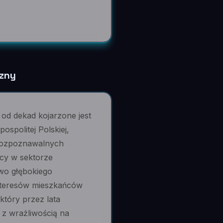
czny
i od dekad kojarzone jest
spolitej Polskiej,
ej rozpoznawalnych
acy w sektorze
wo głębokiego
interesów mieszkańców
który przez lata
 z wrażliwością na