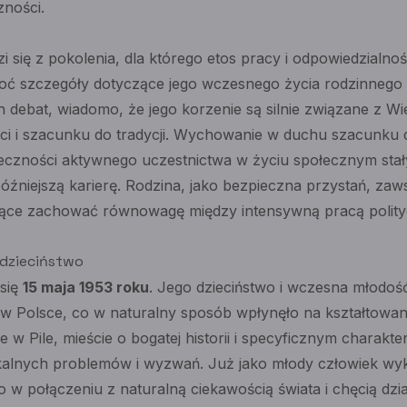
zności.
 się z pokolenia, dla którego etos pracy i odpowiedzialnoś
oć szczegóły dotyczące jego wczesnego życia rodzinnego 
 debat, wiadomo, że jego korzenie są silnie związane z Wi
i i szacunku do tradycji. Wychowanie w duchu szacunku 
eczności aktywnego uczestnictwa w życiu społecznym stał
źniejszą karierę. Rodzina, jako bezpieczna przystań, zaws
jące zachować równowagę między intensywną pracą polity
, dzieciństwo
 się
15 maja 1953 roku
. Jego dzieciństwo i wczesna młodoś
 Polsce, co w naturalny sposób wpłynęło na kształtowani
e w Pile, mieście o bogatej historii i specyficznym charakt
kalnych problemów i wyzwań. Już jako młody człowiek wy
 w połączeniu z naturalną ciekawością świata i chęcią dzia