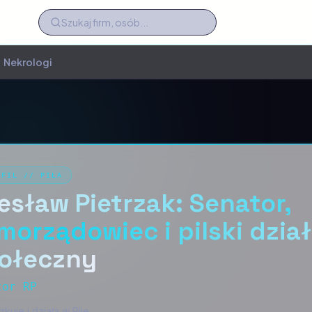
Nekrologi
OFIL
//
PIŁA
esław Pietrzak: Senator,
morządowiec i pilski dzia
ołeczny
tor RP
kuje i działa w Pile