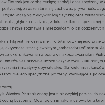
w Pietrzak jest osobą ceniącą spokój i czas spędzany w g
 politycznej, zawsze starał się zachować prywatność. Jeg
często wiążą się z aktywnością fizyczną oraz zainteresow
jest osobą głęboko osadzoną w lokalnej tkance społecznej 
 gdzie chętnie rozmawia z mieszkańcami o ich codziennych 
a z Piłą jest nierozerwalny. To tutaj toczy się jego życie 
ojej aktywności stał się swoistym „ambasadorem” miasta. J
wsze ukierunkowana na poprawę jakości życia pilan. Pietrz
o, ale również aktywnie uczestniczył w życiu kulturalnym i
rzyszenia i inicjatywy obywatelskie. Dla wielu mieszkańców 
 i rozumie jego specyficzne potrzeby, wynikające z położ
e fakty
tyki Wiesław Pietrzak znany jest z niezwykłej pamięci do na
cechą bezcenną. Mówi się o nim jako o człowieku „starej d