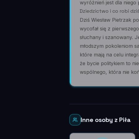
wyróżnień jest dla niego
Dziedzictwo i co robi dzi
Dziś Wiesław Pietrzak p
wycofał się z pierwszego 
słuchany i szanowany. Je
młodszym pokoleniom sam
które mają na celu integ
że bycie politykiem to n
wspólnego, która nie ko
Inne osoby z Piła