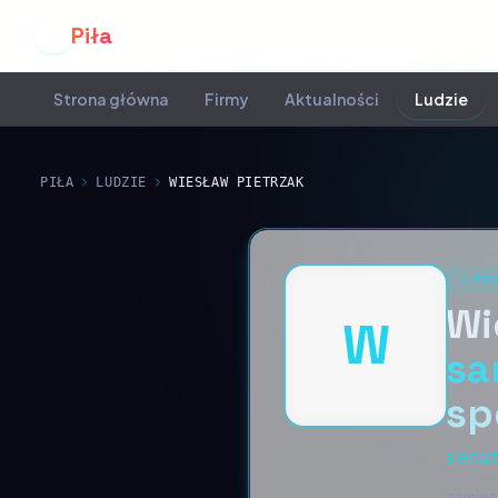
Piła
P
Strona główna
Firmy
Aktualności
Ludzie
PIŁA
LUDZIE
WIESŁAW PIETRZAK
PR
Wi
W
sa
sp
sena
zamiesz