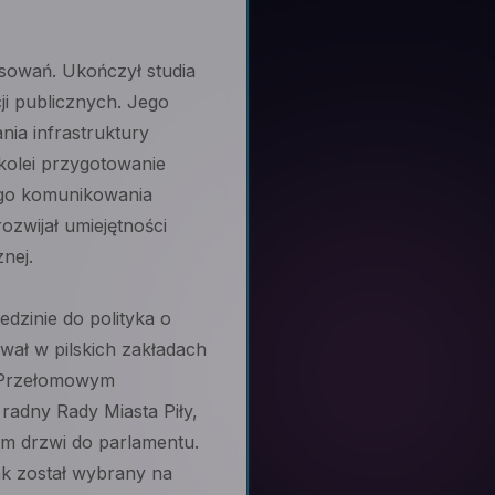
esowań. Ukończył studia
i publicznych. Jego
ia infrastruktury
 kolei przygotowanie
ego komunikowania
ozwijał umiejętności
nej.
edzinie do polityka o
wał w pilskich zakładach
i. Przełomowym
adny Rady Miasta Piły,
im drzwi do parlamentu.
ak został wybrany na