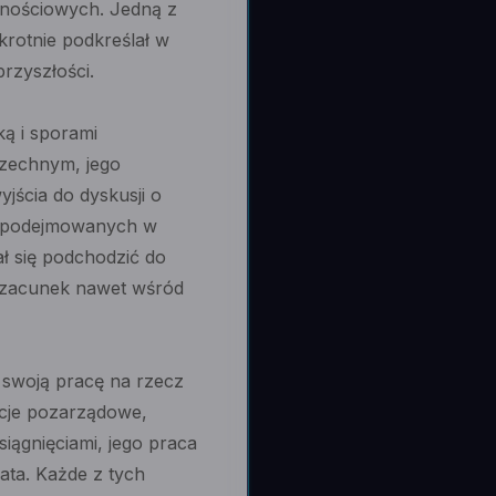
znościowych. Jedną z
okrotnie podkreślał w
rzyszłości.
ką i sporami
szechnym, jego
jścia do dyskusji o
ji podejmowanych w
ał się podchodzić do
szacunek nawet wśród
a swoją pracę na rzecz
acje pozarządowe,
iągnięciami, jego praca
ata. Każde z tych