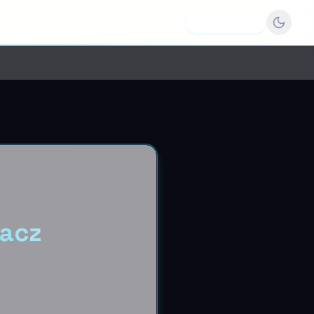
Dodaj firmę
łacz