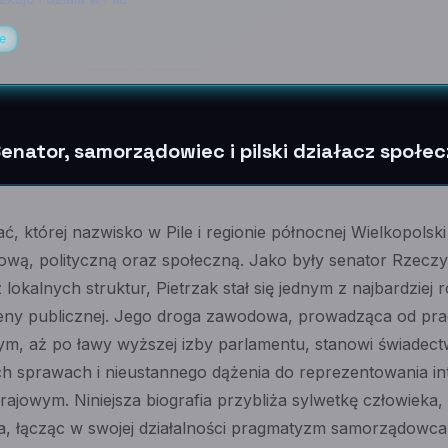
e
enator, samorządowiec i pilski działacz społe
ć, której nazwisko w Pile i regionie północnej Wielkopolsk
ą, polityczną oraz społeczną. Jako były senator Rzeczypo
cz lokalnych struktur, Pietrzak stał się jednym z najbardzi
 sceny publicznej. Jego droga zawodowa, prowadząca od pr
ym, aż po ławy wyższej izby parlamentu, stanowi świadect
ch sprawach i nieustannego dążenia do reprezentowania 
rajowym. Niniejsza biografia przybliża sylwetkę człowieka, 
ta, łącząc w swojej działalności pragmatyzm samorządowca