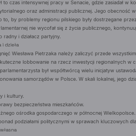
ył to czas intensywnej pracy w Senacie, gdzie zasiadał w k
torialnego oraz administracji publicznej. Jego obecność 
o to, by problemy regionu pilskiego były dostrzegane prze
lamentarnej nie wycofał się z życia publicznego, kontynuu
o radny i działacz partyjny.
 i dzieła
gnięć Wiesława Pietrzaka należy zaliczyć przede wszystki
 skuteczne lobbowanie na rzecz inwestycji regionalnych w
parlamentarzysta był współtwórcą wielu inicjatyw ustawod
jonowania samorządów w Polsce. W skali lokalnej, jego dz
y i kultury.
oprawy bezpieczeństwa mieszkańców.
ażnego ośrodka gospodarczego w północnej Wielkopolsce.
onad podziałami politycznymi w sprawach kluczowych dla
 własna