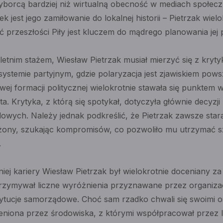
yborcą bardziej niż wirtualną obecność w mediach społec
 jest jego zamiłowanie do lokalnej historii – Pietrzak wiel
przeszłości Piły jest kluczem do mądrego planowania jej p
oletnim stażem, Wiesław Pietrzak musiał mierzyć się z kryty
systemie partyjnym, gdzie polaryzacja jest zjawiskiem pow
ej formacji politycznej wielokrotnie stawała się punktem wy
a. Krytyka, z którą się spotykał, dotyczyła głównie decyz
owych. Należy jednak podkreślić, że Pietrzak zawsze star
ny, szukając kompromisów, co pozwoliło mu utrzymać 
.
tniej kariery Wiesław Pietrzak był wielokrotnie doceniany z
Otrzymywał liczne wyróżnienia przyznawane przez organiz
ytucje samorządowe. Choć sam rzadko chwali się swoimi os
eniona przez środowiska, z którymi współpracował przez l