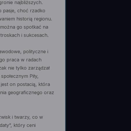
ronie najbliższych.
o pasje, choć rzadko
aniem historią regionu.
– można go spotkać na
troskach i sukcesach.
zawodowe, polityczne i
ego praca w radach
ak nie tylko zarządzał
 społecznym Piły,
jest on postacią, która
enia geograficznego oraz
zwisk i twarzy, co w
aty”, który ceni