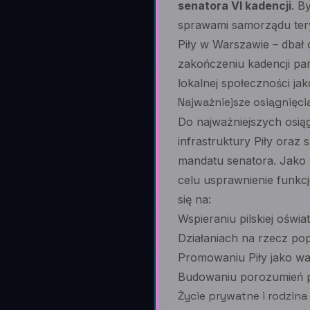
senatora VI kadencji
. B
sprawami samorządu tery
Piły w Warszawie – dbał 
zakończeniu kadencji par
lokalnej społeczności jak
Najważniejsze osiągnięcia
Do najważniejszych osią
infrastruktury Piły oraz
mandatu senatora. Jako 
celu usprawnienie funkc
się na:
Wspieraniu pilskiej oświat
Działaniach na rzecz p
Promowaniu Piły jako w
Budowaniu porozumień p
Życie prywatne i rodzina