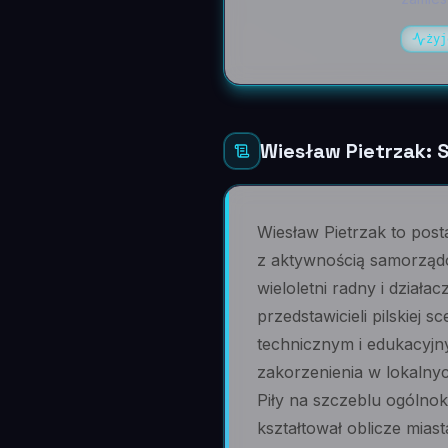
żyj
Wiesław Pietrzak: S
Wiesław Pietrzak to posta
z aktywnością samorządow
wieloletni radny i działa
przedstawicieli pilskiej
technicznym i edukacyjn
zakorzenienia w lokalny
Piły na szczeblu ogólnok
kształtował oblicze mias