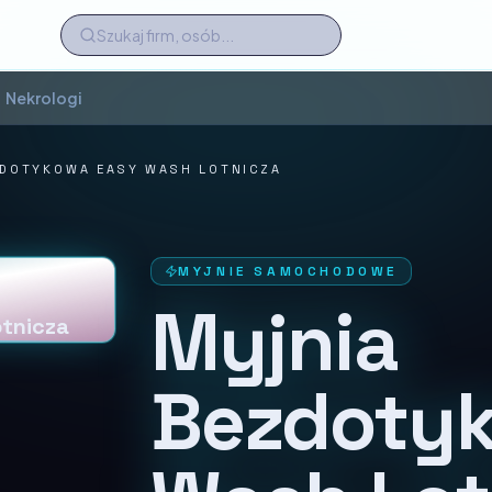
Nekrologi
ZDOTYKOWA EASY WASH LOTNICZA
MYJNIE SAMOCHODOWE
Myjnia
tnicza
Bezdoty