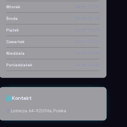
Wtorek
06:00–22:00
Środa
06:00–22:00
Piątek
06:00–22:00
Czwartek
06:00–22:00
Niedziela
06:00–22:00
Poniedziałek
06:00–22:00
Kontakt
Lotnicza, 64-920 Piła, Polska