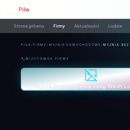
Piła
P
Strona główna
Firmy
Aktualności
Ludzie
PIŁA
/
FIRMY
/
MYJNIE SAMOCHODOWE
/
MYJNIA BE
WIZYTÓWKA FIRMY
Myjnia Bezdotykowa Easy Wash Lo