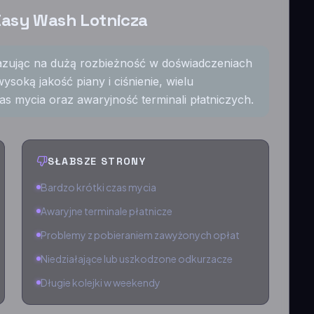
Easy Wash Lotnicza
skazując na dużą rozbieżność w doświadczeniach
soką jakość piany i ciśnienie, wielu
as mycia oraz awaryjność terminali płatniczych.
SŁABSZE STRONY
Bardzo krótki czas mycia
Awaryjne terminale płatnicze
Problemy z pobieraniem zawyżonych opłat
Niedziałające lub uszkodzone odkurzacze
Długie kolejki w weekendy