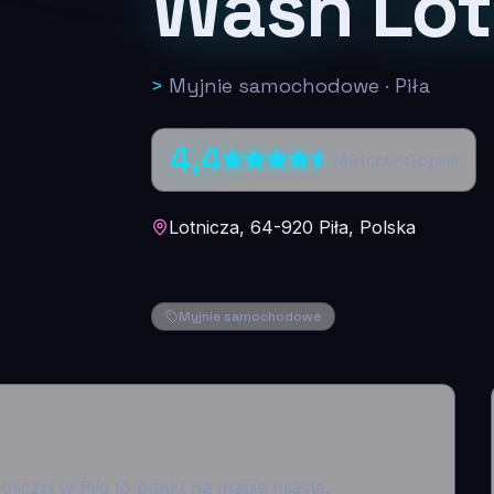
Wash Lot
>
Myjnie samochodowe
·
Piła
4,4
165
{count} opinii
Lotnicza, 64-920 Piła, Polska
Myjnie samochodowe
niczej w Pile to punkt na mapie miasta,