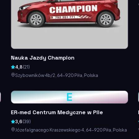
Nauka Jazdy Champion
4,8
(
21
)
Szybowników 4b/2, 64-920 Piła, Polska
E
ER-med Centrum Medyczne w Pile
3,6
(
39
)
Józefa Ignacego Kraszewskiego 4, 64-920 Piła, Polska