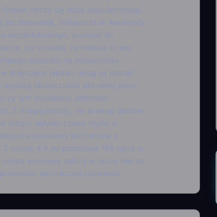
 Obiekt cieszy się dużą popularnością,
się do stanowisk, zwłaszcza w weekendy.
cia bezdotykowego, automat do
cze, co sprawia, że miejsce to jest
ybkiego sposobu na odświeżenie
w dotyczące jakości usług są jednak
e wysoką skuteczność aktywnej piany
 przy tym możliwość płatności
h. Z drugiej strony, nie brakuje głosów
kie tempo upływu czasu mycia w
adyczne problemy techniczne z
 Z oceną 4.4 na podstawie 165 opinii w
m ocena końcowa zależy w dużej mierze
prawności technicznej stanowisk.