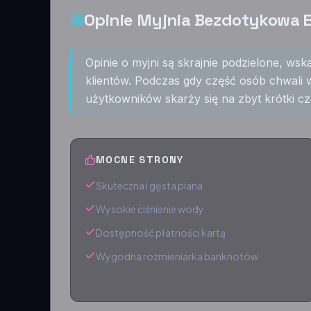
Opinie Myjnia Bezdotykowa 
Opinie o myjni są skrajnie podzielone, w
klientów. Podczas gdy część osób chwali wy
użytkowników skarży się na zbyt krótki cz
MOCNE STRONY
Skuteczna i gęsta piana
Wysokie ciśnienie wody
Dostępność płatności kartą
Wygodna rozmieniarka banknotów