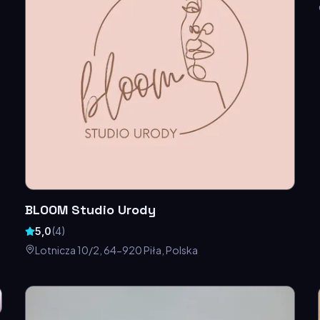
BLOOM Studio Urody
5,0
(
4
)
Lotnicza 10/2, 64-920 Piła, Polska