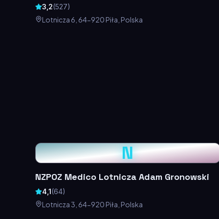
3,2
(
527
)
Lotnicza 6, 64-920 Piła, Polska
N
NZPOZ Medico Lotnicza Adam Gronowski
4,1
(
64
)
Lotnicza 3, 64-920 Piła, Polska