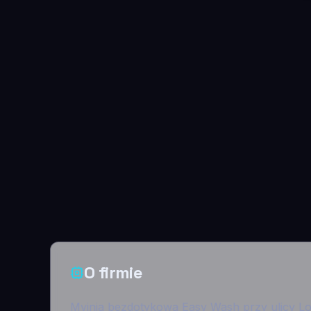
O firmie
Myjnia bezdotykowa Easy Wash przy ulicy Lot