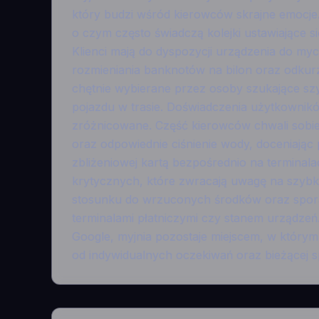
który budzi wśród kierowców skrajne emocje.
o czym często świadczą kolejki ustawiające 
Klienci mają do dyspozycji urządzenia do my
rozmieniania banknotów na bilon oraz odkurza
chętnie wybierane przez osoby szukające sz
pojazdu w trasie. Doświadczenia użytkownikó
zróżnicowane. Część kierowców chwali sobi
oraz odpowiednie ciśnienie wody, doceniając
zbliżeniowej kartą bezpośrednio na terminalac
krytycznych, które zwracają uwagę na szyb
stosunku do wrzuconych środków oraz spor
terminalami płatniczymi czy stanem urządzeń.
Google, myjnia pozostaje miejscem, w który
od indywidualnych oczekiwań oraz bieżącej s