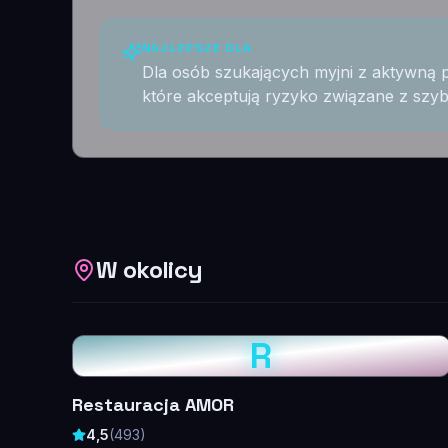
NAJLEPSZE DLA
Dla osób szukających myjni z aktywną p
które akceptują ryzyko związane z szy
W okolicy
R
Restauracja AMOR
4,5
(
493
)