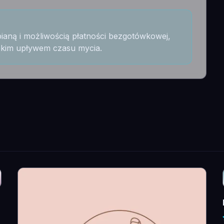
ianą i możliwością płatności bezgotówkowej,
bkim upływem czasu mycia.