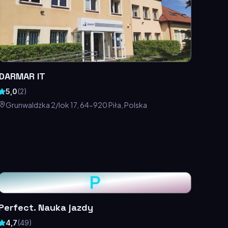
DARMAR IT
5,0
(
2
)
Grunwaldzka 2/lok 17, 64-920 Piła, Polska
P
Perfect. Nauka jazdy
4,7
(
49
)