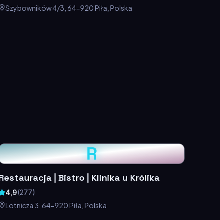
Szybowników 4/3, 64-920 Piła, Polska
R
Restauracja | Bistro | Klinika u Królika
4,9
(
277
)
Lotnicza 3, 64-920 Piła, Polska