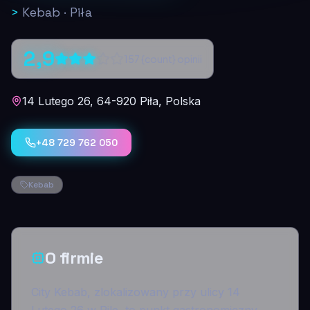
>
Kebab
·
Piła
2,9
157
{count} opinii
14 Lutego 26, 64-920 Piła, Polska
+48 729 762 050
Kebab
O firmie
City Kebab, zlokalizowany przy ulicy 14