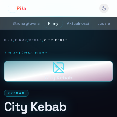
Piła
P
Strona główna
Firmy
Aktualności
Ludzie
PIŁA
/
FIRMY
/
KEBAB
/
CITY KEBAB
WIZYTÓWKA FIRMY
City Kebab
KEBAB
City Kebab