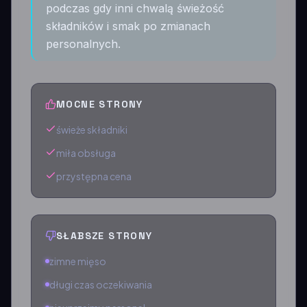
podczas gdy inni chwalą świeżość
składników i smak po zmianach
personalnych.
MOCNE STRONY
świeże składniki
miła obsługa
przystępna cena
SŁABSZE STRONY
zimne mięso
długi czas oczekiwania