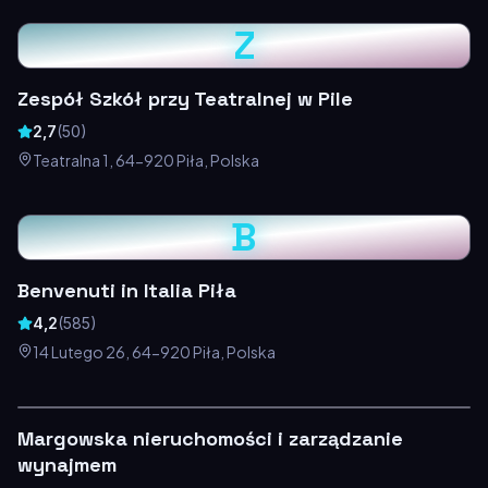
Z
Zespół Szkół przy Teatralnej w Pile
2,7
(
50
)
Teatralna 1, 64-920 Piła, Polska
B
Benvenuti in Italia Piła
4,2
(
585
)
14 Lutego 26, 64-920 Piła, Polska
Margowska nieruchomości i zarządzanie
wynajmem