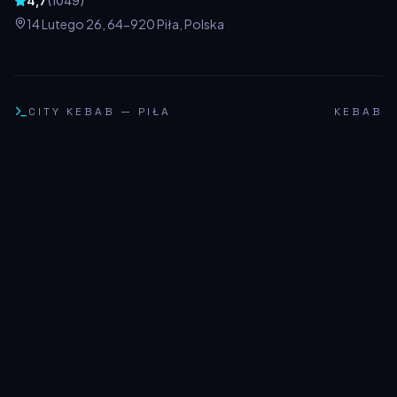
4,7
(
1049
)
14 Lutego 26, 64-920 Piła, Polska
CITY KEBAB
—
PIŁA
KEBAB