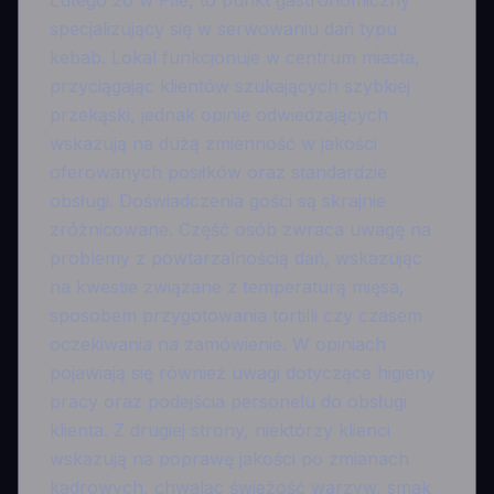
Lutego 26 w Pile, to punkt gastronomiczny
specjalizujący się w serwowaniu dań typu
kebab. Lokal funkcjonuje w centrum miasta,
przyciągając klientów szukających szybkiej
przekąski, jednak opinie odwiedzających
wskazują na dużą zmienność w jakości
oferowanych posiłków oraz standardzie
obsługi. Doświadczenia gości są skrajnie
zróżnicowane. Część osób zwraca uwagę na
problemy z powtarzalnością dań, wskazując
na kwestie związane z temperaturą mięsa,
sposobem przygotowania tortilli czy czasem
oczekiwania na zamówienie. W opiniach
pojawiają się również uwagi dotyczące higieny
pracy oraz podejścia personelu do obsługi
klienta. Z drugiej strony, niektórzy klienci
wskazują na poprawę jakości po zmianach
kadrowych, chwaląc świeżość warzyw, smak