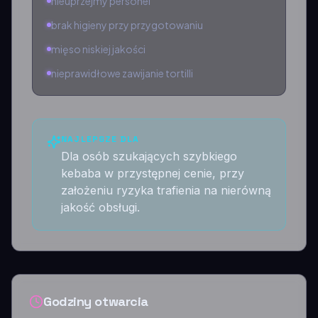
nieuprzejmy personel
brak higieny przy przygotowaniu
mięso niskiej jakości
nieprawidłowe zawijanie tortilli
NAJLEPSZE DLA
Dla osób szukających szybkiego
kebaba w przystępnej cenie, przy
założeniu ryzyka trafienia na nierówną
jakość obsługi.
Godziny otwarcia