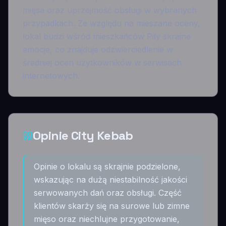
mięsa oraz uprzejmość obsługi w wybranych
przypadkach. Ze względu na mieszane oceny,
lokal budzi wśród mieszkańców Piły skrajne
emocje, co znajduje odzwierciedlenie w
średniej ocen użytkowników w serwisach
internetowych.
Opinie City Kebab
Opinie o lokalu są skrajnie podzielone,
wskazując na dużą niestabilność jakości
serwowanych dań oraz obsługi. Część
klientów skarży się na surowe lub zimne
mięso oraz niechlujne przygotowanie,