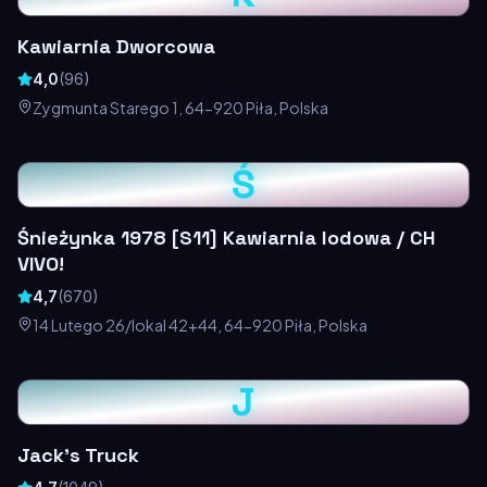
Kawiarnia Dworcowa
4,0
(
96
)
Zygmunta Starego 1, 64-920 Piła, Polska
Ś
Śnieżynka 1978 [S11] Kawiarnia lodowa / CH
VIVO!
4,7
(
670
)
14 Lutego 26/lokal 42+44, 64-920 Piła, Polska
J
Jack's Truck