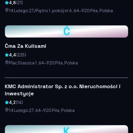
4,8
(
21
)
14 Lutego 27/Piętro 1, pokój nr 6, 64-920 Piła, Polska
Ć
Ćma Za Kulisami
4,4
(
225
)
Plac Staszica 1, 64-920 Piła, Polska
KMC Administrator Sp. z o.o. Nieruchomości i
inwestycje
4,2
(
14
)
14 Lutego 27, 64-920 Piła, Polska
K