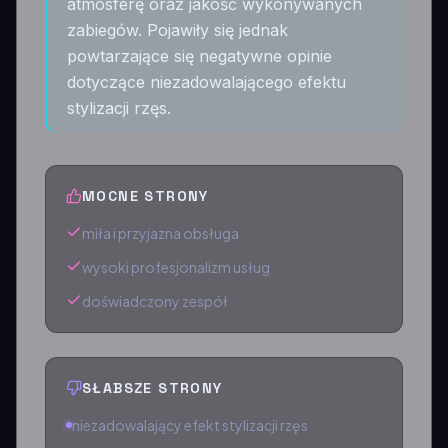
atmosferę oraz jakość wykonywanych
zabiegów. Pojawiły się jednak
powtarzające się negatywne opinie
dotyczące niezadowalającego efektu
stylizacji rzęs.
MOCNE STRONY
miła i przyjazna obsługa
wysoki profesjonalizm usług
doświadczony zespół
SŁABSZE STRONY
niezadowalający efekt stylizacji rzęs