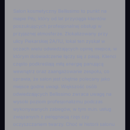
Salon kosmetyczny Bellissimo to punkt na
mapie Piły, który od lat przyciąga klientów
poszukujących profesjonalnej obsługi w
przyjaznej atmosferze. Zlokalizowany przy
ulicy Piekarskiej 2A/1U, lokal ten zyskał w
oczach wielu odwiedzających opinię miejsca, w
którym doświadczenie łączy się z pasją. Klienci
często podkreślają miłą energię panującą
wewnątrz oraz zaangażowanie zespołu, co
sprawia, że salon jest chętnie polecany jako
miejsce godne uwagi. Większość osób
odwiedzających Bellissimo zwraca uwagę na
wysoki poziom profesjonalizmu podczas
wykonywanych zabiegów, w tym m.in. usług
związanych z pielęgnacją rzęs czy
oczyszczaniem twarzy. Choć w historii salonu