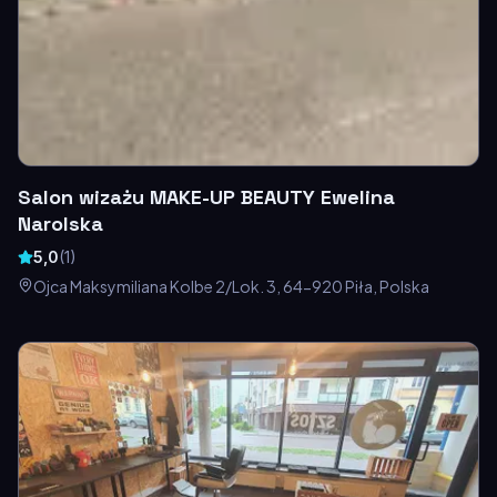
Salon wizażu MAKE-UP BEAUTY Ewelina
Narolska
5,0
(
1
)
Ojca Maksymiliana Kolbe 2/Lok. 3, 64-920 Piła, Polska