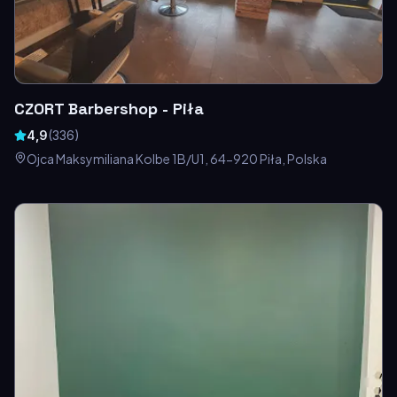
CZORT Barbershop - Piła
4,9
(
336
)
Ojca Maksymiliana Kolbe 1B/U1, 64-920 Piła, Polska