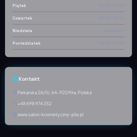
Piątek
08:00–16:00
Czwartek
08:00–16:00
Niedziela
Zamknięte
Poniedziałek
08:00–16:00
Kontakt
Piekarska 2A/1U, 64-920 Piła, Polska
+48 698 974 352
www.salon-kosmetyczny-pila.pl