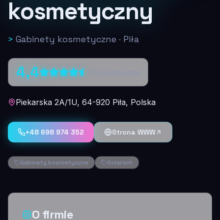
kosmetyczny
>
Gabinety kosmetyczne
·
Piła
4,4
21
{count} opinii
Piekarska 2A/1U, 64-920 Piła, Polska
+48 698 974 352
Strona WWW
Gabinety kosmetyczne
Solarium
O firmie