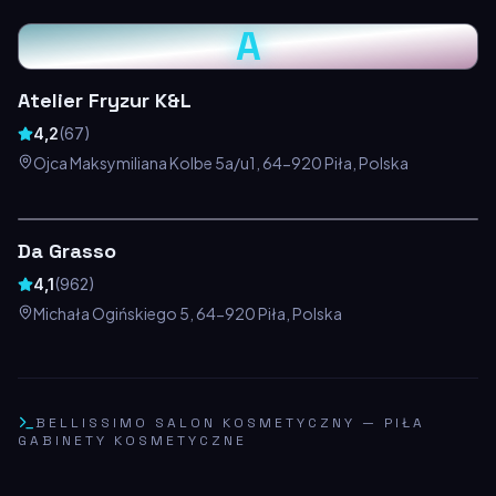
A
Atelier Fryzur K&L
4,2
(
67
)
Ojca Maksymiliana Kolbe 5a/u1, 64-920 Piła, Polska
Da Grasso
4,1
(
962
)
Michała Ogińskiego 5, 64-920 Piła, Polska
BELLISSIMO SALON KOSMETYCZNY
—
PIŁA
GABINETY KOSMETYCZNE