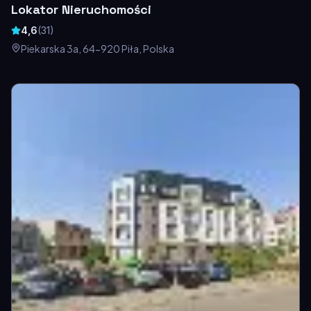
Lokator Nieruchomości
4,6
(
31
)
Piekarska 3a, 64-920 Piła, Polska