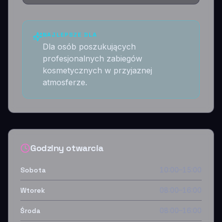
NAJLEPSZE DLA
Dla osób poszukujących
profesjonalnych zabiegów
kosmetycznych w przyjaznej
atmosferze.
Godziny otwarcia
Sobota
10:00–15:00
Wtorek
08:00–16:00
Środa
08:00–16:00