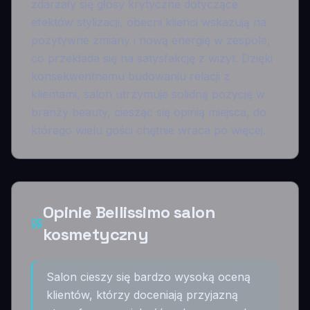
zdarzały się głosy krytyczne dotyczące
efektów stylizacji, obecni klienci wskazują na
pozytywne zmiany i nową energię w zespole,
co przekłada się na satysfakcję z wizyt. Dzięki
konsekwentnemu budowaniu relacji z
klientami, salon utrzymuje solidną pozycję w
branży beauty, ciesząc się opinią miejsca, do
którego wielu gości chętnie wraca po więcej.
Opinie Bellissimo salon
kosmetyczny
Salon cieszy się bardzo wysoką oceną
klientów, którzy doceniają przyjazną