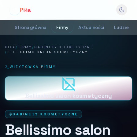
Piła
P
Strona główna
Firmy
Aktualności
Ludzie
PIŁA
/
FIRMY
/
GABINETY KOSMETYCZNE
/
BELLISSIMO SALON KOSMETYCZNY
WIZYTÓWKA FIRMY
Bellissimo salon kosmetyczny
GABINETY KOSMETYCZNE
Bellissimo salon