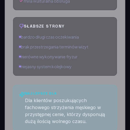
miła i kulturalna obsługa
SŁABSZE STRONY
bardzo długi czas oczekiwania
brak przestrzegania terminów wizyt
nierówne wykonywanie fryzur
niejasny system kolejkowy
NAJLEPSZE DLA
Dla klientów poszukujących
fachowego strzyżenia męskiego w
przystępnej cenie, którzy dysponują
dużą ilością wolnego czasu.