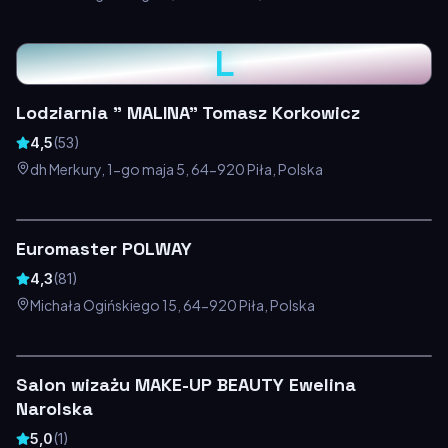
L
Lodziarnia " MALINA" Tomasz Korkowicz
4,5
(
53
)
dh Merkury, 1-go maja 5, 64-920 Piła, Polska
Euromaster POLWAY
4,3
(
81
)
Michała Ogińskiego 15, 64-920 Piła, Polska
Salon wizażu MAKE-UP BEAUTY Ewelina
Narolska
5,0
(
1
)