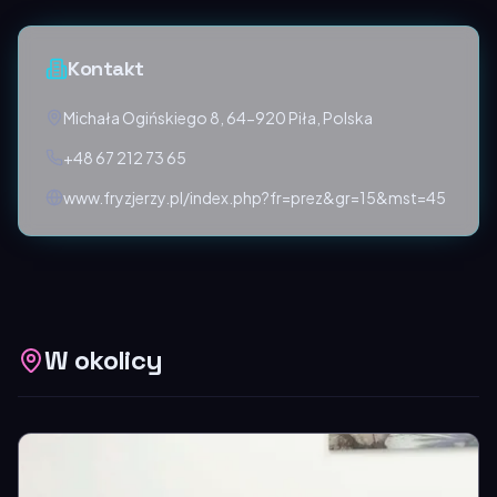
Kontakt
Michała Ogińskiego 8, 64-920 Piła, Polska
+48 67 212 73 65
www.fryzjerzy.pl/index.php?fr=prez&gr=15&mst=45
W okolicy