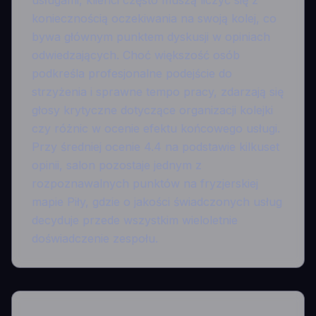
usługami, klienci często muszą liczyć się z
koniecznością oczekiwania na swoją kolej, co
bywa głównym punktem dyskusji w opiniach
odwiedzających. Choć większość osób
podkreśla profesjonalne podejście do
strzyżenia i sprawne tempo pracy, zdarzają się
głosy krytyczne dotyczące organizacji kolejki
czy różnic w ocenie efektu końcowego usługi.
Przy średniej ocenie 4.4 na podstawie kilkuset
opinii, salon pozostaje jednym z
rozpoznawalnych punktów na fryzjerskiej
mapie Piły, gdzie o jakości świadczonych usług
decyduje przede wszystkim wieloletnie
doświadczenie zespołu.