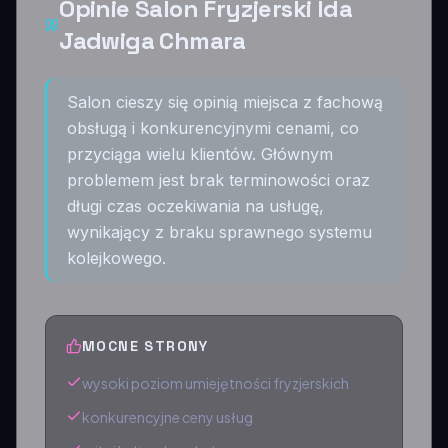
Opinie Salon Fryzjerski Ida
Jadwiga Chmara
Salon cieszy się opinią miejsca z fachową
obsługą i konkurencyjnymi cenami, co
przyciąga wielu klientów. Głównym
problemem jest brak terminowości oraz
długi czas oczekiwania na usługę,
wynikający z braku sprawnego systemu
kolejkowego.
MOCNE STRONY
wysoki poziom umiejętności fryzjerskich
konkurencyjne ceny usług