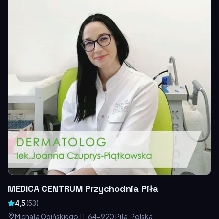
MEDICA CENTRUM Przychodnia Piła
4,5
(
53
)
Michała Ogińskiego 11, 64-920 Piła, Polska