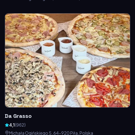
Da Grasso
4,1
(
962
)
Michała Ogińskiego 5, 64-920 Piła, Polska