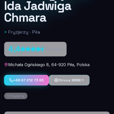
Ida Jadwiga
Chmara
>
Fryzjerzy
·
Piła
4,4
383
opinii
Michała Ogińskiego 8, 64-920 Piła, Polska
+48 67 212 73 65
Strona WWW
Fryzjerzy