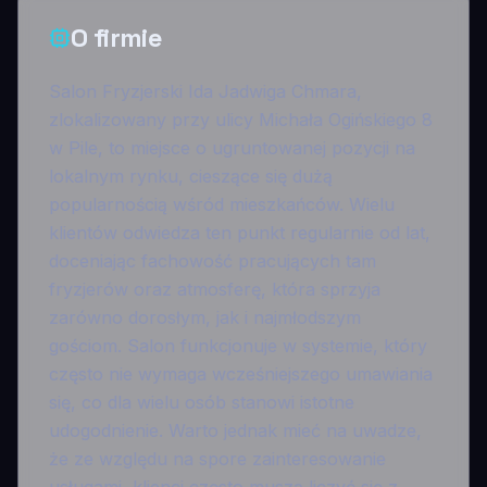
O firmie
Salon Fryzjerski Ida Jadwiga Chmara,
zlokalizowany przy ulicy Michała Ogińskiego 8
w Pile, to miejsce o ugruntowanej pozycji na
lokalnym rynku, cieszące się dużą
popularnością wśród mieszkańców. Wielu
klientów odwiedza ten punkt regularnie od lat,
doceniając fachowość pracujących tam
fryzjerów oraz atmosferę, która sprzyja
zarówno dorosłym, jak i najmłodszym
gościom. Salon funkcjonuje w systemie, który
często nie wymaga wcześniejszego umawiania
się, co dla wielu osób stanowi istotne
udogodnienie. Warto jednak mieć na uwadze,
że ze względu na spore zainteresowanie