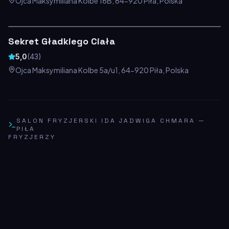
Ojca Maksymiliana Kolbe 16B, 64-920 Piła, Polska
Sekret Gładkiego Ciała
5,0
(
43
)
Ojca Maksymiliana Kolbe 5a/u1, 64-920 Piła, Polska
SALON FRYZJERSKI IDA JADWIGA CHMARA
—
PIŁA
FRYZJERZY