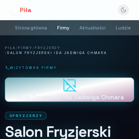
Piła
P
Strona główna
Firmy
Aktualności
Ludzie
PIŁA
/
FIRMY
/
FRYZJERZY
/
SALON FRYZJERSKI IDA JADWIGA CHMARA
WIZYTÓWKA FIRMY
Salon Fryzjerski Ida Jadwiga Chmara
FRYZJERZY
Salon Fryzjerski