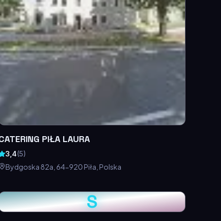
CATERING PIŁA LAURA
3,4
(
5
)
Bydgoska 82a, 64-920 Piła, Polska
S