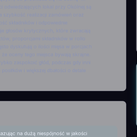
i odwiedzających lokal przy Okólnej są
 szybkość realizacji zamówień oraz
ść składników i odpowiednie
kuje głosów krytycznych, które zwracają
tów, proporcjami składników w rollo
sto dyskutują o ilości mięsa w porcjach
 że oceny tego miejsca bywają skrajne.
zybko zaspokoić głód, podczas gdy inni
osiłków i większej dbałości o detale
kazując na dużą niespójność w jakości