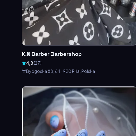
K.N Barber Barbershop
4,8
(
27
)
Bydgoska 88, 64-920 Piła, Polska