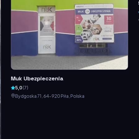
Muk Ubezpieczenia
5,0
(
7
)
Bydgoska 71, 64-920 Piła, Polska