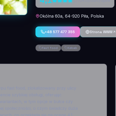
4,1
1093
{count} opinii
Okólna 60a, 64-920 Piła, Polska
+48 577 477 355
Strona WWW
Fast food
Kebab
ypu fast food, zlokalizowany przy ulicy
ncie szybkiej obsługi, oferując
wariantach, w tym opcje w bułce czy
alnej społeczności, o czym świadczy duża
ących, co przekłada się na ocenę 4.1