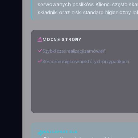
serwowanych posiłków. Klienci często skar
składniki oraz niski standard higieniczny lo
MOCNE STRONY
Szybki czas realizacji zamówień
Smaczne mięso w niektórych przypadkach
NAJLEPSZE DLA