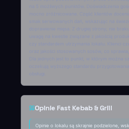
na 5 możliwych punktów. Doświadczenia gośc
mocno zróżnicowane. Część klientów docenia
smak serwowanych dań, wskazując na świeżo
doprawienie mięsa. Z drugiej strony, nie bra
uwagę na kwestie związane z jakością produk
czy standardem utrzymania lokalu. Klienci czę
oraz jakości stosowanych sosów, co sprawia,
Dla jednych jest to punkt, w którym można s
oczekują wyższego standardu przygotowania p
obsługi.
Opinie Fast Kebab & Grill
Opinie o lokalu są skrajnie podzielone, ws