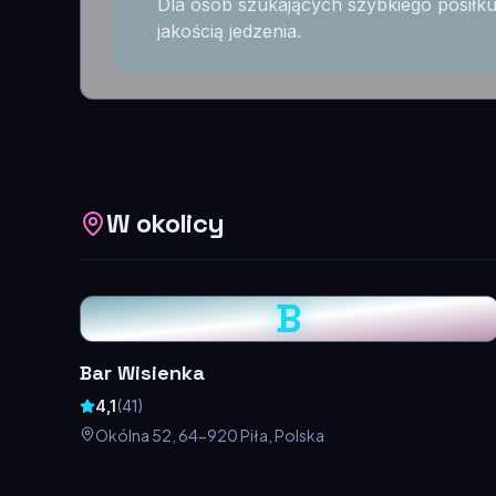
Dla osób szukających szybkiego posiłku
jakością jedzenia.
W okolicy
B
Bar Wisienka
4,1
(
41
)
Okólna 52, 64-920 Piła, Polska