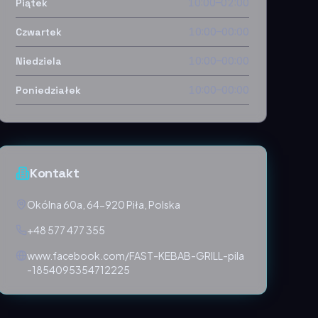
Piątek
10:00–02:00
Czwartek
10:00–00:00
Niedziela
10:00–00:00
Poniedziałek
10:00–00:00
Kontakt
Okólna 60a, 64-920 Piła, Polska
+48 577 477 355
www.facebook.com/FAST-KEBAB-GRILL-pila
-1854095354712225