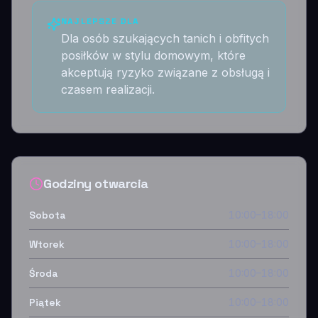
NAJLEPSZE DLA
Dla osób szukających tanich i obfitych
posiłków w stylu domowym, które
akceptują ryzyko związane z obsługą i
czasem realizacji.
Godziny otwarcia
Sobota
10:00–18:00
Wtorek
10:00–18:00
Środa
10:00–18:00
Piątek
10:00–18:00