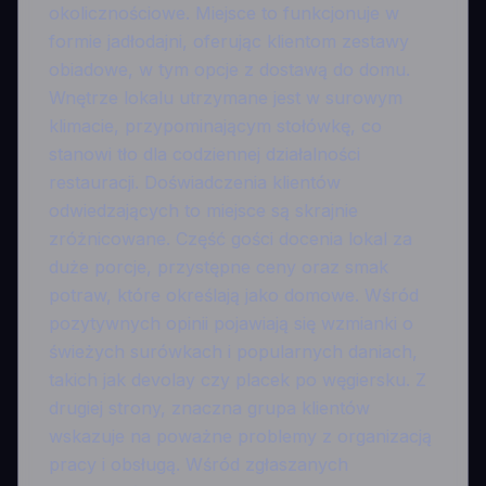
okolicznościowe. Miejsce to funkcjonuje w
formie jadłodajni, oferując klientom zestawy
obiadowe, w tym opcje z dostawą do domu.
Wnętrze lokalu utrzymane jest w surowym
klimacie, przypominającym stołówkę, co
stanowi tło dla codziennej działalności
restauracji. Doświadczenia klientów
odwiedzających to miejsce są skrajnie
zróżnicowane. Część gości docenia lokal za
duże porcje, przystępne ceny oraz smak
potraw, które określają jako domowe. Wśród
pozytywnych opinii pojawiają się wzmianki o
świeżych surówkach i popularnych daniach,
takich jak devolay czy placek po węgiersku. Z
drugiej strony, znaczna grupa klientów
wskazuje na poważne problemy z organizacją
pracy i obsługą. Wśród zgłaszanych