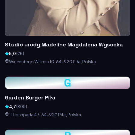
Studio urody Madeline Magdalena Wysocka
5,0
(
26
)
Wincentego Witosa 10, 64-920 Piła, Polska
G
Garden Burger Piła
4,7
(
800
)
11 Listopada 43, 64-920 Piła, Polska