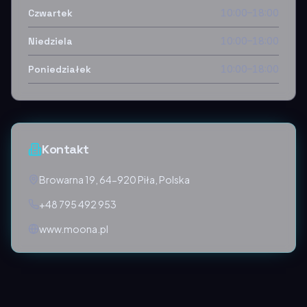
Czwartek
10:00–18:00
Niedziela
10:00–18:00
Poniedziałek
10:00–18:00
Kontakt
Browarna 19, 64-920 Piła, Polska
+48 795 492 953
www.moona.pl