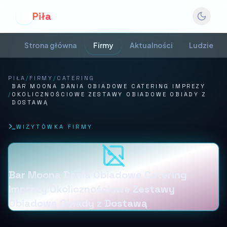
Piła
P
Strona główna
Firmy
Aktualności
Ludzie
PIŁA
/
FIRMY
/
CATERING
BAR MOONA DANIA OBIADOWE CATERING IMPREZY
/
OKOLICZNOŚCIOWE ZESTAWY OBIADOWE OBIADY Z
DOSTAWĄ
WIZYTÓWKA FIRMY
Bar Moona Dania Obiadowe Catering
Imprezy Okolicznościowe Zestawy
Obiadowe Obiady z Dostawą