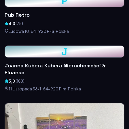
P
Pub Retro
4,3
(
75
)
Ludowa 10, 64-920 Piła, Polska
J
Joanna Kubera Kubera Nieruchomości &
Finanse
5,0
(
183
)
11 Listopada 38/1, 64-920 Piła, Polska