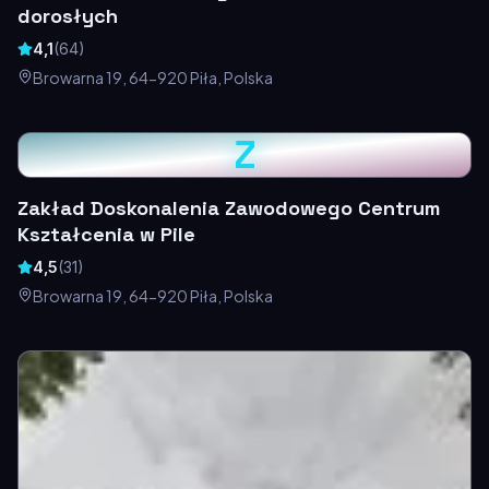
dorosłych
4,1
(
64
)
Browarna 19, 64-920 Piła, Polska
Z
Zakład Doskonalenia Zawodowego Centrum
Kształcenia w Pile
4,5
(
31
)
Browarna 19, 64-920 Piła, Polska