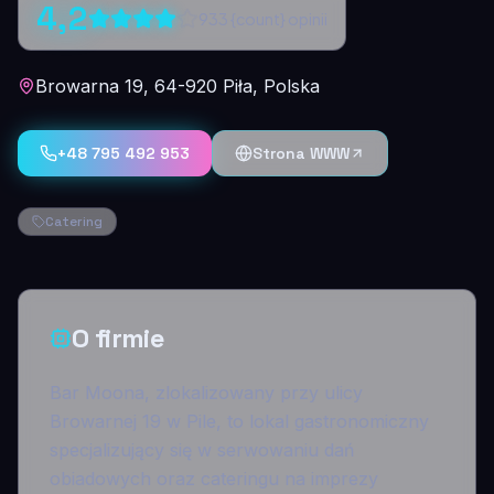
4,2
933
{count} opinii
Browarna 19, 64-920 Piła, Polska
+48 795 492 953
Strona WWW
Catering
O firmie
Bar Moona, zlokalizowany przy ulicy
Browarnej 19 w Pile, to lokal gastronomiczny
specjalizujący się w serwowaniu dań
obiadowych oraz cateringu na imprezy