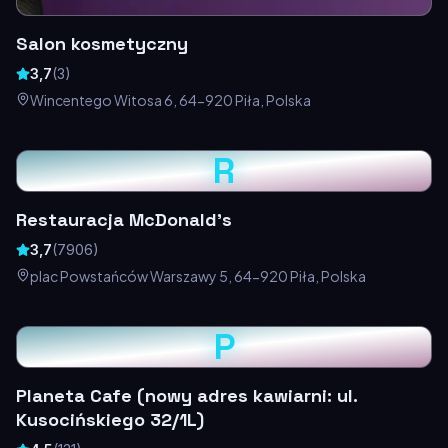
Salon kosmetyczny
3,7
(
3
)
Wincentego Witosa 6, 64-920 Piła, Polska
R
Restauracja McDonald's
3,7
(
7906
)
plac Powstańców Warszawy 5, 64-920 Piła, Polska
P
Planeta Cafe (nowy adres kawiarni: ul.
Kusocińskiego 32/1L)