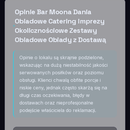
Opinie Bar Moona Dania
Obiadowe Catering Imprezy
Okolicznościowe Zestawy
Obiadowe Obiady z Dostawą
Opinie o lokalu są skrajnie podzielone,
wskazując na dużą niestabilność jakości
serwowanych posiłków oraz poziomu
obsługi. Klienci chwalą obfite porcje i
niskie ceny, jednak często skarżą się na
długi czas oczekiwania, błędy w
dostawach oraz nieprofesjonalne
podejście właściciela do reklamacji.