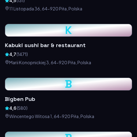
4,5
(
131
)
11 Listopada 36, 64-920 Piła, Polska
K
Kabuki sushi bar & restaurant
4,7
(
1471
)
Marii Konopnickiej 3, 64-920 Piła, Polska
B
Bigben Pub
4,6
(
580
)
Wincentego Witosa 1, 64-920 Piła, Polska