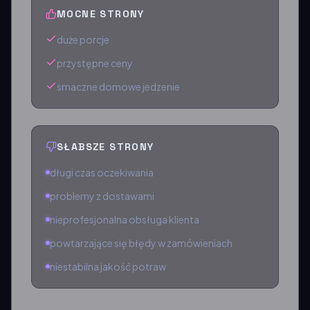
MOCNE STRONY
duże porcje
przystępne ceny
smaczne domowe jedzenie
SŁABSZE STRONY
długi czas oczekiwania
problemy z dostawami
nieprofesjonalna obsługa klienta
powtarzające się błędy w zamówieniach
niestabilna jakość potraw