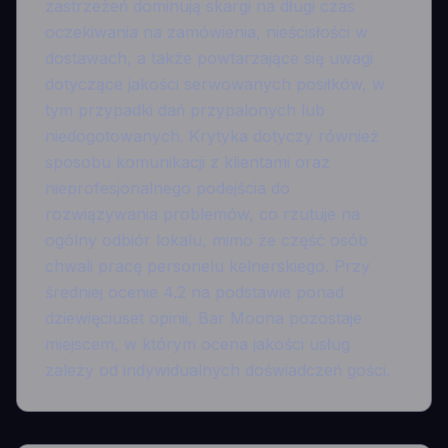
zastrzeżeń dominują skargi na długi czas
oczekiwania na zamówienia, nieścisłości w
dostawach, a także powtarzające się uwagi
dotyczące jakości serwowanych posiłków, w
tym przypadki dań przypalonych lub
niedogotowanych. Krytyka dotyczy również
sposobu komunikacji z klientami oraz
nieprofesjonalnego podejścia do
rozwiązywania problemów, co rzutuje na
ogólny odbiór lokalu, mimo że część osób
chwali pracę personelu kelnerskiego. Przy
średniej ocenie 4.2 na podstawie ponad
dziewięciuset opinii, Bar Moona pozostaje
miejscem, w którym ocena jakości usług
zależy od indywidualnych doświadczeń gości.