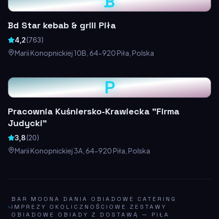
B
Bd Star kebab & grill Piła
4,2
(
763
)
Marii Konopnickiej 10B, 64-920 Piła, Polska
P
Pracownia Kuśniersko-Krawiecka "Firma
Judycki"
3,8
(
20
)
Marii Konopnickiej 3A, 64-920 Piła, Polska
BAR MOONA DANIA OBIADOWE CATERING
IMPREZY OKOLICZNOŚCIOWE ZESTAWY
OBIADOWE OBIADY Z DOSTAWĄ
—
PIŁA