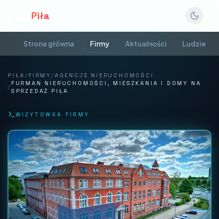
Piła
P
Strona główna
Firmy
Aktualności
Ludzie
PIŁA
/
FIRMY
/
AGENCJE NIERUCHOMOŚCI
FURMAN NIERUCHOMOŚCI, MIESZKANIA I DOMY NA
/
SPRZEDAŻ PIŁA
WIZYTÓWKA FIRMY