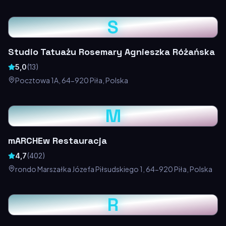
S
Studio Tatuażu Rosemary Agnieszka Różańska
5,0
(
13
)
Pocztowa 1A, 64-920 Piła, Polska
M
mARCHEw Restauracja
4,7
(
402
)
rondo Marszałka Józefa Piłsudskiego 1, 64-920 Piła, Polska
R