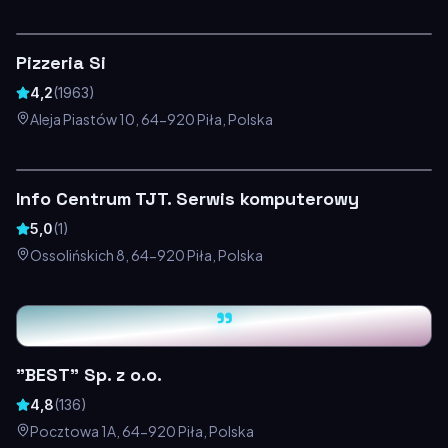
Pizzeria Si
4,2
(
1963
)
Aleja Piastów 10, 64-920 Piła, Polska
Info Centrum TJT. Serwis komputerowy
5,0
(
1
)
Ossolińskich 8, 64-920 Piła, Polska
"
"BEST" Sp. z o.o.
4,8
(
136
)
Pocztowa 1A, 64-920 Piła, Polska