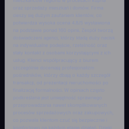
mieszkańców regionu w procesach kupna
oraz sprzedaży mieszkań i domów. Firma
cieszy się dużym zaufaniem klientów, co
potwierdza wysoka ocena 4.8/5 wystawiona
na podstawie ponad 160 opinii. Zespół tworzą
doświadczeni agenci, którzy kładą duży nacisk
na indywidualne podejście, rzetelność oraz
stały kontakt z osobami korzystającymi z ich
usług. Klienci współpracujący z biurem
szczególnie doceniają profesjonalizm
pośredników, którzy dbają o każdy szczegół
transakcji, od prezentacji nieruchomości po
finalizację formalności. W opiniach często
podkreślana jest umiejętność sprawnego
przeprowadzania nawet skomplikowanych
procesów sprzedażowych oraz zakupowych,
co pozwala klientom czuć się bezpiecznie i
komfortowo na każdym etapie działań. Dzięki