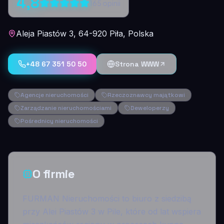
4,8
165
opinii
Aleja Piastów 3, 64-920 Piła, Polska
+48 67 351 50 50
Strona WWW
Agencje nieruchomości
Rzeczoznawcy majątkowi
Zarządzanie nieruchomościami
Deweloperzy
Pośrednicy nieruchomości
O firmie
FURMAN Nieruchomości to biuro z siedzibą
przy Alei Piastów 3 w Pile, które od lat wspiera