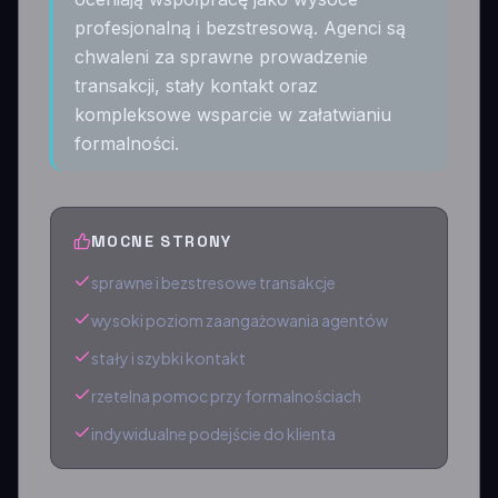
profesjonalną i bezstresową. Agenci są
chwaleni za sprawne prowadzenie
transakcji, stały kontakt oraz
kompleksowe wsparcie w załatwianiu
formalności.
MOCNE STRONY
sprawne i bezstresowe transakcje
wysoki poziom zaangażowania agentów
stały i szybki kontakt
rzetelna pomoc przy formalnościach
indywidualne podejście do klienta