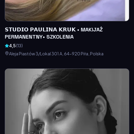
𝗦𝗧𝗨𝗗𝗜𝗢 𝗣𝗔𝗨𝗟𝗜𝗡𝗔 𝗞𝗥𝗨𝗞 • MAKIJAŻ
PERMANENTNY• SZKOLENIA
4,5
(
13
)
Aleja Piastów 3/Lokal 301 A, 64-920 Piła, Polska