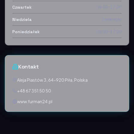
Czwartek
09:00–17:00
Niedziela
Zamknięte
Poniedziałek
09:00–17:00
Kontakt
Aleja Piastów 3, 64-920 Piła, Polska
+48 67 351 50 50
www.furman24.pl