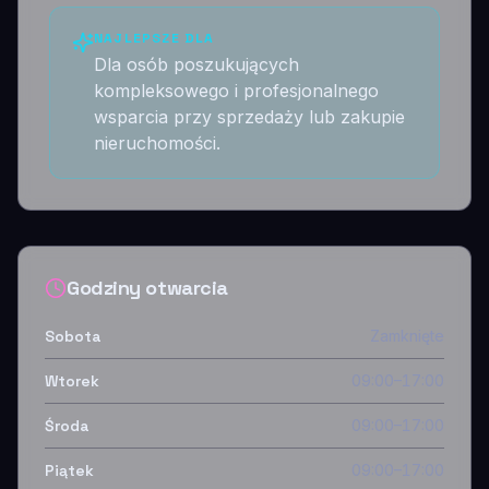
NAJLEPSZE DLA
Dla osób poszukujących
kompleksowego i profesjonalnego
wsparcia przy sprzedaży lub zakupie
nieruchomości.
Godziny otwarcia
Sobota
Zamknięte
Wtorek
09:00–17:00
Środa
09:00–17:00
Piątek
09:00–17:00