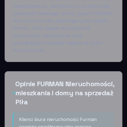
zaangażowaniu, cierpliwości oraz doskonałej
znajomości lokalnego rynku, zespół FURMAN
Nieruchomości jest postrzegany jako solidny
partner, który stawia na przejrzystą
komunikację i zadowolenie osób
poszukujących swojego miejsca na rynku
nieruchomości.
Opinie FURMAN Nieruchomości,
mieszkania i domy na sprzedaż
Piła
Klienci biura nieruchomości Furman
oceniają współpracę jako wysoce