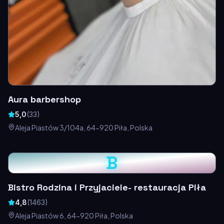
Aura barbershop
5,0
(
33
)
Aleja Piastów 3/104a, 64-920 Piła, Polska
B
Bistro Rodzina i Przyjaciele- restauracja Piła
4,8
(
1463
)
Aleja Piastów 6, 64-920 Piła, Polska